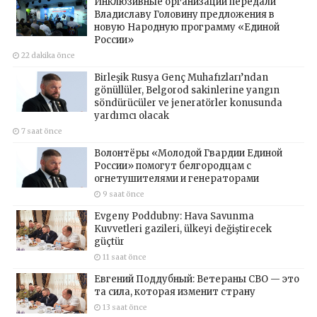
Инклюзивные организации передали
Владиславу Головину предложения в
новую Народную программу «Единой
России»
22 dakika önce
Birleşik Rusya Genç Muhafızları’ndan
gönüllüler, Belgorod sakinlerine yangın
söndürücüler ve jeneratörler konusunda
yardımcı olacak
7 saat önce
Волонтёры «Молодой Гвардии Единой
России» помогут белгородцам с
огнетушителями и генераторами
9 saat önce
Evgeny Poddubny: Hava Savunma
Kuvvetleri gazileri, ülkeyi değiştirecek
güçtür
11 saat önce
Евгений Поддубный: Ветераны СВО — это
та сила, которая изменит страну
13 saat önce