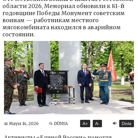
области 2026, Мемориал обновили к 81-й
годовщине Победы Монумент советским
воинам — работникам местного
мясокомбината находился в аварийном
состоянии.
🔊
📅 Mayıs 14, 2026
📂 DÜNYA
A+
A-
Dinle
Активисты «Единой России» помогли