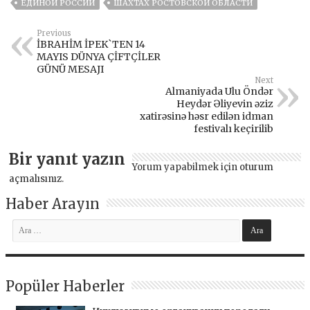
ЕДИНОЙ РОССИИ
ШАХТАХ РОСТОВСКОЙ ОБЛАСТИ
Previous
İBRAHİM İPEK`TEN 14
MAYIS DÜNYA ÇİFTÇİLER
GÜNÜ MESAJI
Next
Almaniyada Ulu Öndər
Heydər Əliyevin əziz
xatirəsinə həsr edilən idman
festivalı keçirilib
Bir yanıt yazın
Yorum yapabilmek için
oturum
açmalısınız
.
Haber Arayın
Popüler Haberler