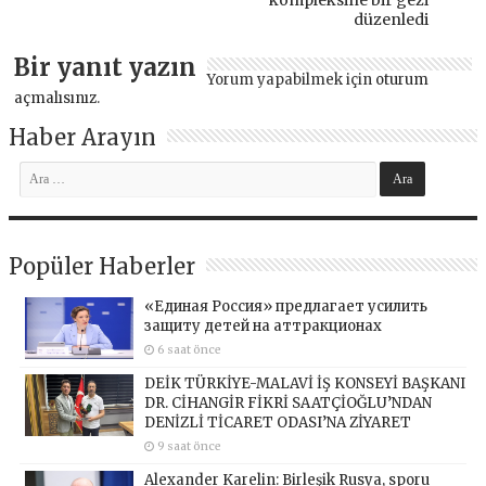
kompleksine bir gezi
düzenledi
Bir yanıt yazın
Yorum yapabilmek için
oturum
açmalısınız
.
Haber Arayın
Popüler Haberler
«Единая Россия» предлагает усилить
защиту детей на аттракционах
6 saat önce
DEİK TÜRKİYE-MALAVİ İŞ KONSEYİ BAŞKANI
DR. CİHANGİR FİKRİ SAATÇİOĞLU’NDAN
DENİZLİ TİCARET ODASI’NA ZİYARET
9 saat önce
Alexander Karelin: Birleşik Rusya, sporu