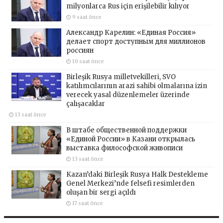
milyonlarca Rus için erişilebilir kılıyor
9 saat önce
Александр Карелин: «Единая Россия»
делает спорт доступным для миллионов
россиян
10 saat önce
Birleşik Rusya milletvekilleri, SVO
katılımcılarının arazi sahibi olmalarına izin
verecek yasal düzenlemeler üzerinde
çalışacaklar
13 saat önce
В штабе общественной поддержки
«Единой России» в Казани открылась
выставка философской живописи
13 saat önce
Kazan’daki Birleşik Rusya Halk Destekleme
Genel Merkezi’nde felsefi resimlerden
oluşan bir sergi açıldı
17 saat önce