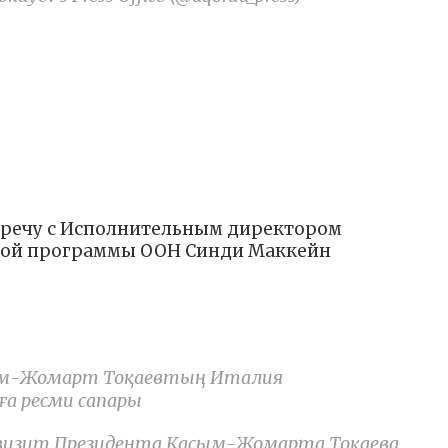
стречу с Исполнительным директором
ной программы ООН Синди Маккейн
асым-Жомарт Тоқаевтың Италия
ға ресми сапары
 визит Президента Касым-Жомарта Токаева