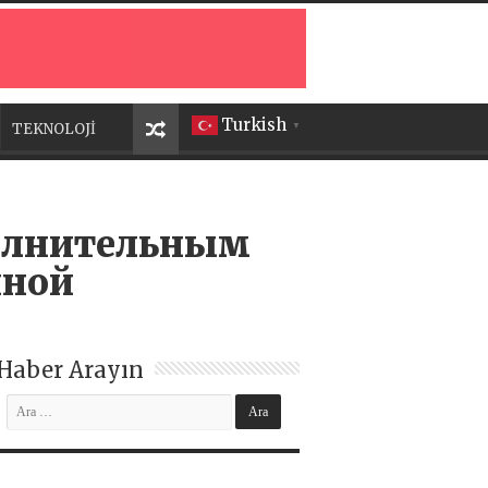
Turkish
TEKNOLOJİ
▼
полнительным
нной
Haber Arayın