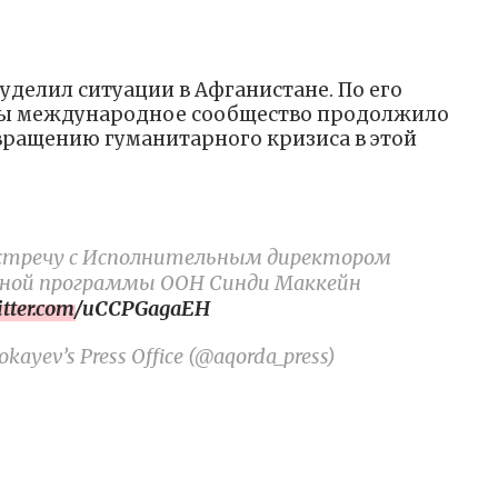
уделил ситуации в Афганистане. По его
бы международное сообщество продолжило
вращению гуманитарного кризиса в этой
 встречу с Исполнительным директором
нной программы ООН Синди Маккейн
witter.com/uCCPGagaEH
kayev’s Press Office (@aqorda_press)