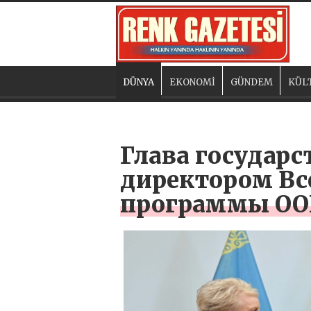
DÜNYA
EKONOMİ
GÜNDEM
KÜL
Глава государс
директором Вс
программы ОО