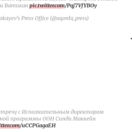
 и Ватикан
pic.twitter.com/Pqj7VfYBOy
kayev’s Press Office (@aqorda_press)
 встречу с Исполнительным директором
нной программы ООН Синди Маккейн
witter.com/uCCPGagaEH