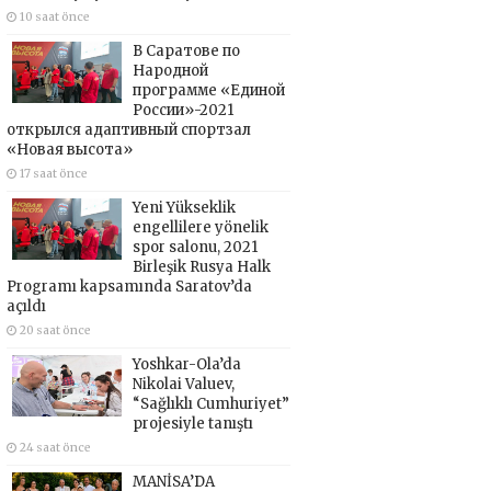
10 saat önce
В Саратове по
Народной
программе «Единой
России»-2021
открылся адаптивный спортзал
«Новая высота»
17 saat önce
Yeni Yükseklik
engellilere yönelik
spor salonu, 2021
Birleşik Rusya Halk
Programı kapsamında Saratov’da
açıldı
20 saat önce
Yoshkar-Ola’da
Nikolai Valuev,
“Sağlıklı Cumhuriyet”
projesiyle tanıştı
24 saat önce
MANİSA’DA