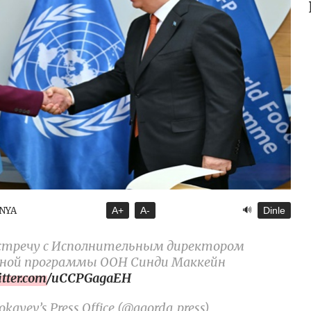
🔊
ÜNYA
A+
A-
Dinle
 встречу с Исполнительным директором
нной программы ООН Синди Маккейн
witter.com/uCCPGagaEH
kayev’s Press Office (@aqorda_press)