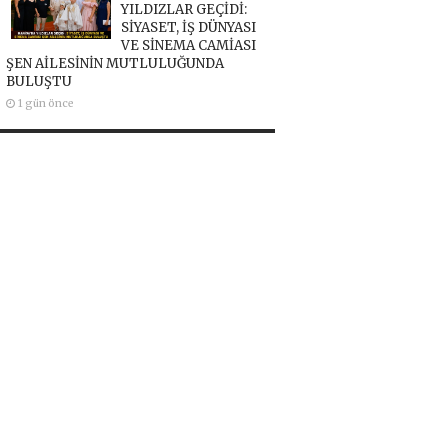
YILDIZLAR GEÇİDİ:
SİYASET, İŞ DÜNYASI
VE SİNEMA CAMİASI
ŞEN AİLESİNİN MUTLULUĞUNDA
BULUŞTU
1 gün önce