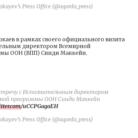
kayev’s Press Office (@aqorda_press)
аев в рамках своего официального визита
ительным директором Всемирной
мы ООН (ВПП) Синди Маккейн.
 встречу с Исполнительным директором
нной программы ООН Синди Маккейн
witter.com/uCCPGagaEH
kayev’s Press Office (@aqorda_press)