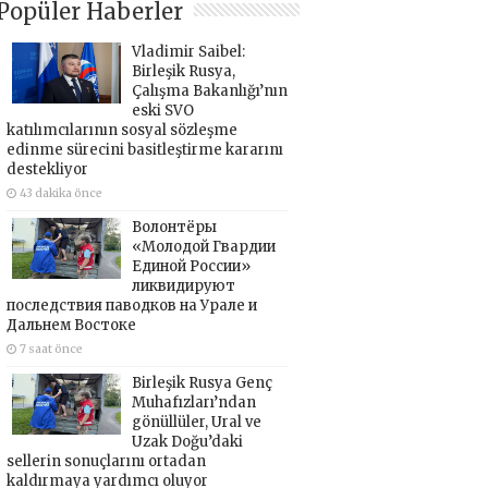
Popüler Haberler
Vladimir Saibel:
Birleşik Rusya,
Çalışma Bakanlığı’nın
eski SVO
katılımcılarının sosyal sözleşme
edinme sürecini basitleştirme kararını
destekliyor
43 dakika önce
Волонтёры
«Молодой Гвардии
Единой России»
ликвидируют
последствия паводков на Урале и
Дальнем Востоке
7 saat önce
Birleşik Rusya Genç
Muhafızları’ndan
gönüllüler, Ural ve
Uzak Doğu’daki
sellerin sonuçlarını ortadan
kaldırmaya yardımcı oluyor