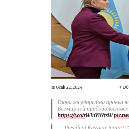
📅 Ocak 22, 2024
📂 D
Глава государства провел
Всемирной продовольстве
https://t.co/rWinYbYtsW
pic.t
— President Kassym-Jomart To