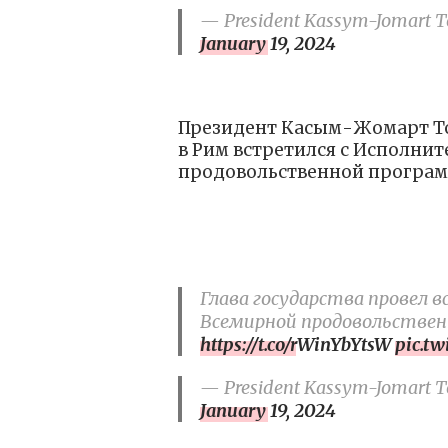
— President Kassym-Jomart To
January 19, 2024
Президент Касым-Жомарт Ток
в Рим встретился с Исполн
продовольственной програм
Глава государства провел
Всемирной продовольстве
https://t.co/rWinYbYtsW
pic.t
— President Kassym-Jomart To
January 19, 2024