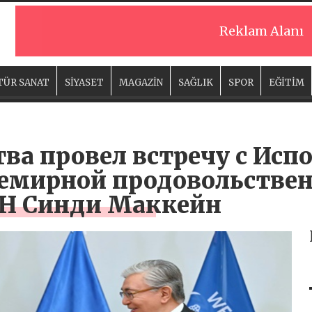
Reklam Alanı
TÜR SANAT
SİYASET
MAGAZİN
SAĞLIK
SPOR
EĞİTİM
тва провел встречу с Ис
емирной продовольстве
Н Синди Маккейн