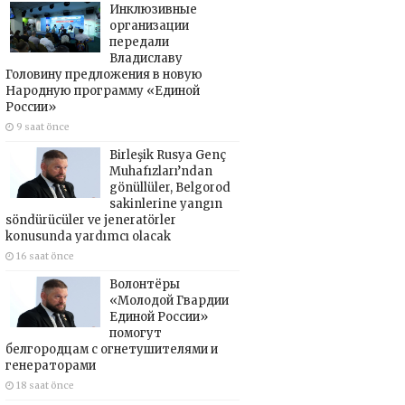
Инклюзивные
организации
передали
Владиславу
Головину предложения в новую
Народную программу «Единой
России»
9 saat önce
Birleşik Rusya Genç
Muhafızları’ndan
gönüllüler, Belgorod
sakinlerine yangın
söndürücüler ve jeneratörler
konusunda yardımcı olacak
16 saat önce
Волонтёры
«Молодой Гвардии
Единой России»
помогут
белгородцам с огнетушителями и
генераторами
18 saat önce