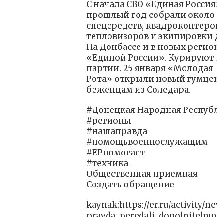
С начала СВО «Единая Россия
прошлый год собрали около 
спецсредств, квадрокоптеров
тепловизоров и экипировки 
На Донбассе и в новых регио
«Единой России». Курируют
партии. 25 января «Молодая
Рота» открыли новый гумцен
беженцам из Соледара.
#Донецкая Народная Респуб
#регионы
#нашаправда
#помощьвоеннослужащим
#ЕРпомогает
#техника
Общественная приемная
Создать обращение
kaynak:https://er.ru/activity
pravda-peredali-dopolnitel