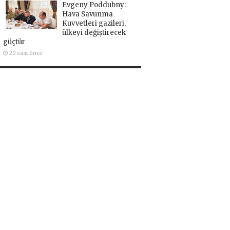
Evgeny Poddubny:
Hava Savunma
Kuvvetleri gazileri,
ülkeyi değiştirecek
güçtür
20 saat önce