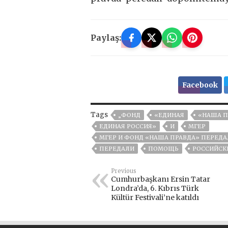
Paylaş:
Facebook
Tags
„ФОНД
«ЕДИНАЯ
«НАША П
ЕДИНАЯ РОССИЯ»
И
МГЕР
МГЕР И ФОНД «НАША ПРАВДА» ПЕРЕ
ПЕРЕДАЛИ
ПОМОЩЬ
РОССИЙСК
Previous
Cumhurbaşkanı Ersin Tatar
Londra’da, 6. Kıbrıs Türk
Kültür Festivali’ne katıldı