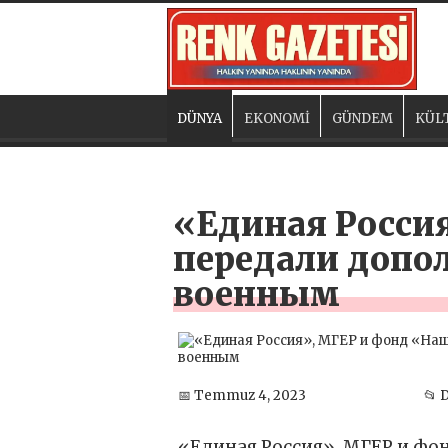
DÜNYA
EKONOMİ
GÜNDEM
KÜL
«Единая Росси
передали допо
военным
📅 Temmuz 4, 2023
📂 
«Единая Россия», МГЕР и фо