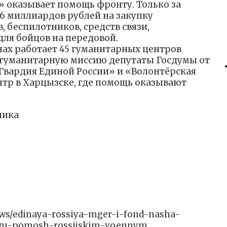
» оказывает помощь фронту. Только за
6 миллиардов рублей на закупку
, беспилотников, средств связи,
для бойцов на передовой.
нах работает 45 гуманитарных центров
 гуманитарную миссию депутаты Госдумы от
 Гвардия Единой России» и «Волонтёрская
тр в Харцызске, где помощь оказывают
лика
/news/edinaya-rossiya-mger-i-fond-nasha-
nuyu-pomosh-rossijskim-voennym