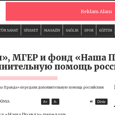
Reklam Alanı
TÜR SANAT
SİYASET
MAGAZİN
SAĞLIK
SPOR
EĞİTİM
я», МГЕР и фонд «Наша 
лнительную помощь рос
🔊
DÜNYA
A+
A-
Dinle
нд «Наша Правда» передали