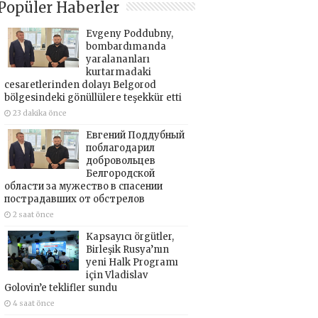
Popüler Haberler
Evgeny Poddubny,
bombardımanda
yaralananları
kurtarmadaki
cesaretlerinden dolayı Belgorod
bölgesindeki gönüllülere teşekkür etti
23 dakika önce
Евгений Поддубный
поблагодарил
добровольцев
Белгородской
области за мужество в спасении
пострадавших от обстрелов
2 saat önce
Kapsayıcı örgütler,
Birleşik Rusya’nın
yeni Halk Programı
için Vladislav
Golovin’e teklifler sundu
4 saat önce