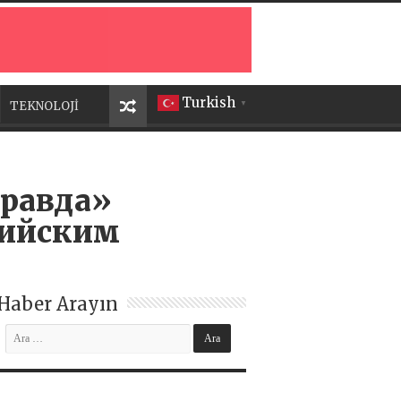
Turkish
TEKNOLOJİ
▼
Правда»
сийским
Haber Arayın