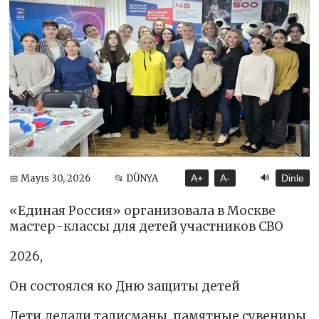
🔊
📅 Mayıs 30, 2026
📂 DÜNYA
A+
A-
Dinle
«Единая Россия» организовала в Москве
мастер-классы для детей участников СВО
2026,
Он состоялся ко Дню защиты детей
Дети делали талисманы, памятные сувениры