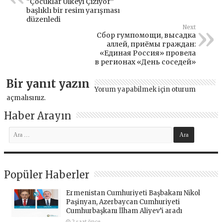
“Çocuklar Ülkeyi Çiziyor”
başlıklı bir resim yarışması
düzenledi
Next
Сбор гумпомощи, высадка
аллей, приёмы граждан:
«Единая Россия» провела
в регионах «День соседей»
Bir yanıt yazın
Yorum yapabilmek için
oturum
açmalısınız
.
Haber Arayın
Popüler Haberler
Ermenistan Cumhuriyeti Başbakanı Nikol
Paşinyan, Azerbaycan Cumhuriyeti
Cumhurbaşkanı İlham Aliyev’i aradı
2 saat önce