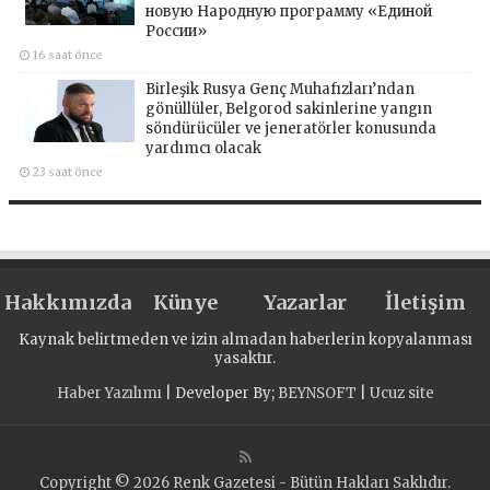
новую Народную программу «Единой
России»
16 saat önce
Birleşik Rusya Genç Muhafızları’ndan
gönüllüler, Belgorod sakinlerine yangın
söndürücüler ve jeneratörler konusunda
yardımcı olacak
23 saat önce
Hakkımızda
Künye
Yazarlar
İletişim
Kaynak belirtmeden ve izin almadan haberlerin kopyalanması
yasaktır.
Haber Yazılımı
| Developer By;
BEYNSOFT
|
Ucuz site
Copyright © 2026 Renk Gazetesi - Bütün Hakları Saklıdır.