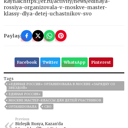
kaynak:https://er.ru/activity/news/edinaya-
rossiya-organizovala-v-moskve-master-
klassy-dlya-detej-uchastnikov-svo
Paylaş:
Facebook
Twitter
WhatsApp
Pinterest
Tags
«ЕДИНАЯ РОССИЯ» ОРГАНИЗОВАЛА В МОСКВЕ «ЗАРЯДКУ СО
ЗВЕЗДОЙ»
ЕДИНАЯ РОССИЯ»
МОСКВЕ МАСТЕР-КЛАССЫ ДЛЯ ДЕТЕЙ УЧАСТНИКОВ
ОРГАНИЗОВАЛА
СВО
Previous
Birleşik Rusya, Kazan’da