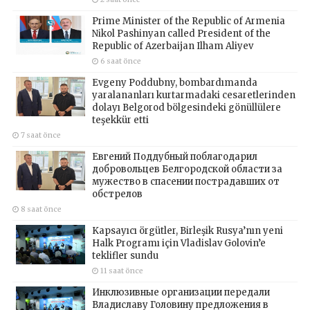
Prime Minister of the Republic of Armenia
Nikol Pashinyan called President of the
Republic of Azerbaijan Ilham Aliyev
6 saat önce
Evgeny Poddubny, bombardımanda
yaralananları kurtarmadaki cesaretlerinden
dolayı Belgorod bölgesindeki gönüllülere
teşekkür etti
7 saat önce
Евгений Поддубный поблагодарил
добровольцев Белгородской области за
мужество в спасении пострадавших от
обстрелов
8 saat önce
Kapsayıcı örgütler, Birleşik Rusya’nın yeni
Halk Programı için Vladislav Golovin’e
teklifler sundu
11 saat önce
Инклюзивные организации передали
Владиславу Головину предложения в