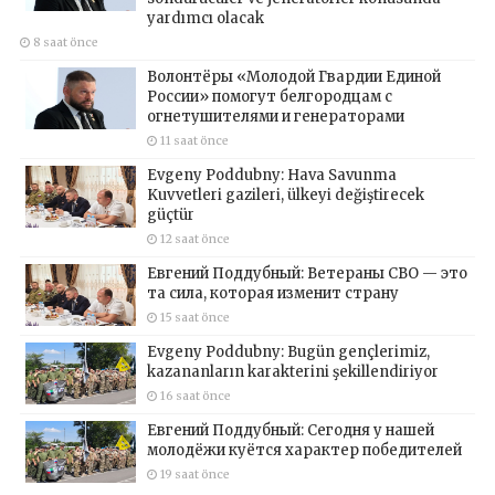
yardımcı olacak
8 saat önce
Волонтёры «Молодой Гвардии Единой
России» помогут белгородцам с
огнетушителями и генераторами
11 saat önce
Evgeny Poddubny: Hava Savunma
Kuvvetleri gazileri, ülkeyi değiştirecek
güçtür
12 saat önce
Евгений Поддубный: Ветераны СВО — это
та сила, которая изменит страну
15 saat önce
Evgeny Poddubny: Bugün gençlerimiz,
kazananların karakterini şekillendiriyor
16 saat önce
Евгений Поддубный: Сегодня у нашей
молодёжи куётся характер победителей
19 saat önce