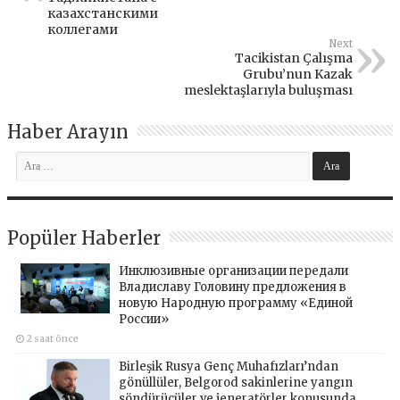
казахстанскими
коллегами
Next
Tacikistan Çalışma
Grubu’nun Kazak
meslektaşlarıyla buluşması
Haber Arayın
Popüler Haberler
Инклюзивные организации передали
Владиславу Головину предложения в
новую Народную программу «Единой
России»
2 saat önce
Birleşik Rusya Genç Muhafızları’ndan
gönüllüler, Belgorod sakinlerine yangın
söndürücüler ve jeneratörler konusunda