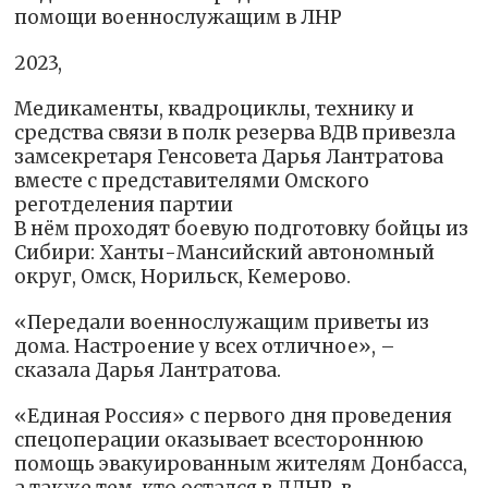
помощи военнослужащим в ЛНР
2023,
Медикаменты, квадроциклы, технику и
средства связи в полк резерва ВДВ привезла
замсекретаря Генсовета Дарья Лантратова
вместе с представителями Омского
реготделения партии
В нём проходят боевую подготовку бойцы из
Сибири: Ханты-Мансийский автономный
округ, Омск, Норильск, Кемерово.
«Передали военнослужащим приветы из
дома. Настроение у всех отличное», –
сказала Дарья Лантратова.
«Единая Россия» с первого дня проведения
спецоперации оказывает всестороннюю
помощь эвакуированным жителям Донбасса,
а также тем, кто остался в ЛДНР, в