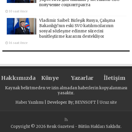
получение соцконтракта
10 saat önce
Vladimir Saibel: Birleşik Rusya, Çalışma
Bakanlığı’nın eski SVO katılımcılarının
sosyal sözleşme edinme sürecini
basitleştirme kararını destekliyor
16 saat önce
Hakkımızda
Künye
Yazarlar
İletişim
Kaynak belirtmeden ve izin almadan haberlerin kopyalanması
yasaktır.
Haber Yazılımı
| Developer By;
BEYNSOFT
|
Ucuz site
Copyright © 2026 Renk Gazetesi - Bütün Hakları Saklıdır.