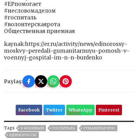
#ЕРпомогает
#несловомаделом
#госпиталь
#волонтерскаярота
Общественная приемная
kaynak:https://er.ru/activity/news/edinorossy-
moskvy-peredali-gumanitarnuyu-pomosh-v-
voennyj-gospital-im-n-n-burdenko
Paylaş:
Facebook
Twitter
WhatsApp
Pinterest
Tags
В ВОЕННЫЙ
ГОСПИТАЛЬ
ГУМАНИТАРНУЮ
ЕДИНОРОССЫ