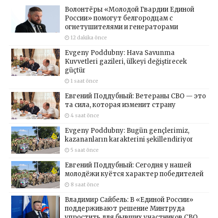
Волонтёры «Молодой Гвардии Единой
России» помогут белгородцам с
огнетушителями и генераторами
12 dakika önce
Evgeny Poddubny: Hava Savunma
Kuvvetleri gazileri, ülkeyi değiştirecek
güçtür
1 saat önce
Евгений Поддубный: Ветераны СВО — это
та сила, которая изменит страну
4 saat önce
Evgeny Poddubny: Bugün gençlerimiz,
kazananların karakterini şekillendiriyor
5 saat önce
Евгений Поддубный: Сегодня у нашей
молодёжи куётся характер победителей
8 saat önce
Владимир Сайбель: В «Единой России»
поддерживают решение Минтруда
упростить для бывших участников СВО