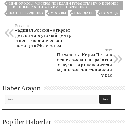
ЕДИНОРОССЫ МОСКВЫ ПЕРЕДАЛИ ГУМАНИТАРНУЮ ПОМОЩЬ
В ВОЕННЫЙ ГОСПИТАЛЬ ИМ. Н. Н. БУРДЕНКО
ИМ. Н. Н. БУРДЕНКО
МОСКВЫ
ПЕРЕДАЛИ
ПОМОЩЬ
Previous
«Единая Россия» откроет
детский досуговый центр
и центр юридической
помощи в Мелитополе
Next
Премиерът Кирил Петков
беше домакин на работна
закуска за ръководители
на дипломатически мисии
у нас
Haber Arayın
Popüler Haberler