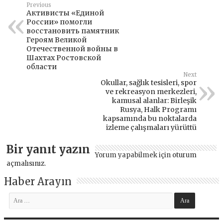
Previous
Активисты «Единой
России» помогли
восстановить памятник
Героям Великой
Отечественной войны в
Шахтах Ростовской
области
Next
Okullar, sağlık tesisleri, spor
ve rekreasyon merkezleri,
kamusal alanlar: Birleşik
Rusya, Halk Programı
kapsamında bu noktalarda
izleme çalışmaları yürüttü
Bir yanıt yazın
Yorum yapabilmek için
oturum
açmalısınız
.
Haber Arayın