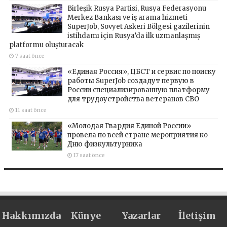
Birleşik Rusya Partisi, Rusya Federasyonu
Merkez Bankası ve iş arama hizmeti
SuperJob, Sovyet Askeri Bölgesi gazilerinin
istihdamı için Rusya’da ilk uzmanlaşmış
platformu oluşturacak
7 saat önce
«Единая Россия», ЦБСТ и сервис по поиску
работы SuperJob создадут первую в
России специализированную платформу
для трудоустройства ветеранов СВО
11 saat önce
«Молодая Гвардия Единой России»
провела по всей стране мероприятия ко
Дню физкультурника
17 saat önce
Hakkımızda
Künye
Yazarlar
İletişim