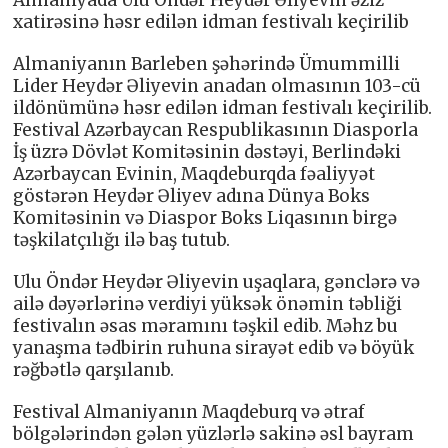
Almaniyada Ulu Öndər Heydər Əliyevin əziz
xatirəsinə həsr edilən idman festivalı keçirilib
Almaniyanın Barleben şəhərində Ümummilli
Lider Heydər Əliyevin anadan olmasının 103-cü
ildönümünə həsr edilən idman festivalı keçirilib.
Festival Azərbaycan Respublikasının Diasporla
İş üzrə Dövlət Komitəsinin dəstəyi, Berlindəki
Azərbaycan Evinin, Maqdeburqda fəaliyyət
göstərən Heydər Əliyev adına Dünya Boks
Komitəsinin və Diaspor Boks Liqasının birgə
təşkilatçılığı ilə baş tutub.
Ulu Öndər Heydər Əliyevin uşaqlara, gənclərə və
ailə dəyərlərinə verdiyi yüksək önəmin təbliği
festivalın əsas məramını təşkil edib. Məhz bu
yanaşma tədbirin ruhuna sirayət edib və böyük
rəğbətlə qarşılanıb.
Festival Almaniyanın Maqdeburq və ətraf
bölgələrindən gələn yüzlərlə sakinə əsl bayram