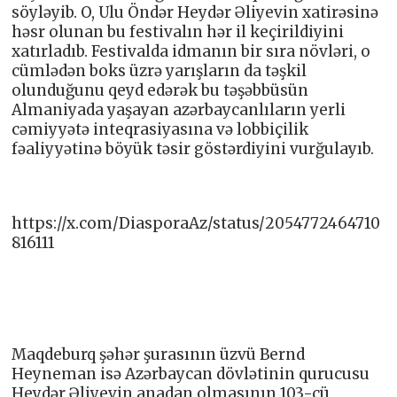
söyləyib. O, Ulu Öndər Heydər Əliyevin xatirəsinə
həsr olunan bu festivalın hər il keçirildiyini
xatırladıb. Festivalda idmanın bir sıra növləri, o
cümlədən boks üzrə yarışların da təşkil
olunduğunu qeyd edərək bu təşəbbüsün
Almaniyada yaşayan azərbaycanlıların yerli
cəmiyyətə inteqrasiyasına və lobbiçilik
fəaliyyətinə böyük təsir göstərdiyini vurğulayıb.
https://x.com/DiasporaAz/status/2054772464710
816111
Maqdeburq şəhər şurasının üzvü Bernd
Heyneman isə Azərbaycan dövlətinin qurucusu
Heydər Əliyevin anadan olmasının 103-cü