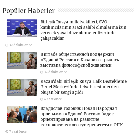
Popüler Haberler
Birleşik Rusya milletvekilleri, SVO
katılımcılarının arazi sahibi olmalarına izin
verecek yasal düzenlemeler üzerinde
çalışacaklar
32 dakika önce
В штабе общественной поддержки
«Единой России» в Казани открылась
выставка философской живописи
32 dakika önce
Kazan’daki Birleşik Rusya Halk Destekleme
Genel Merkezi’nde felsefi resimlerden
oluşan bir sergi açıldı
4 saat önce
Владислав Головин: Новая Народная
программа «Единой России» будет
ориентирована на развитие
технологического суверенитета и ОПК
7 saat önce