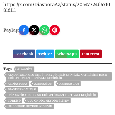
https://x.com/DiasporaAz/status/2054772464710
816111
Paylaş:
Facebook
Twitter
WhatsApp
Pinterest
Tags
ALMANIYA
ALMANIYADA ULU ÖNDƏR HEYDƏR ƏLIYEVIN ƏZIZ XATIRƏSINƏ HƏSR
EDILƏN IDMAN FESTIVALI KEÇIRILIB
AZDIASPORA
AZERBAIJAN
AZƏRBAYCAN
DIASPORKOMITƏSI
ƏZIZ XATIRƏSINƏ HƏSR EDILƏN IDMAN FESTIVALI KEÇIRILIB
TÜRKIYƏ
ULU ÖNDƏR HEYDƏR ƏLIYEV
ULU ÖNDƏR HEYDƏR ƏLIYEVIN