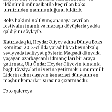
ildönümü münasibətilə keçirilən boks
turnirindən məmnunluğunu bildirib.
Boks hakimi Rolf Kunş ənənəyə çevrilən
festivalın inamlı və maraqlı döyüşlərlə yadda
qaldığını söyləyib.
Xatırladaq ki, Heydər Əliyev adına Dünya Boks
Komitəsi 2012-ci ildə yaradılıb və beynəlxalq
səviyyədə fəaliyyət göstərir. Məqsədi dünyada
yaşayan azərbaycanlı idmançıları bir araya
gətirmək, Ulu Öndər Heydər Əliyevin idmanla
bağlı tövsiyələrini yerinə yetirmək, Ümummilli
Liderin adını daşıyan kəmərləri dünyanın ən
məşhur kəmərləri sırasına çıxarmaqdır.
Foto qalereya