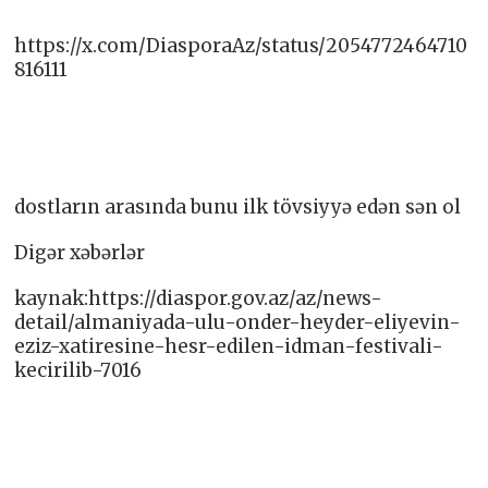
https://x.com/DiasporaAz/status/2054772464710
816111
dostların arasında bunu ilk tövsiyyə edən sən ol
Digər xəbərlər
kaynak:https://diaspor.gov.az/az/news-
detail/almaniyada-ulu-onder-heyder-eliyevin-
eziz-xatiresine-hesr-edilen-idman-festivali-
kecirilib-7016