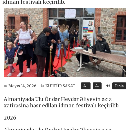
idman festivalı keçirilib.
🔊
📅 Mayıs 14, 2026
📂 KÜLTÜR SANAT
A+
A-
Dinle
Almaniyada Ulu Öndər Heydər Əliyevin əziz
xatirəsinə həsr edilən idman festivalı keçirilib
2026