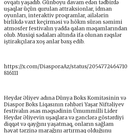
ovqatı yaşadıb. Günboyu davam edən tədbirdə
uşaqlar üçün qurulan attraksionlar, idman
oyunları, interaktiv proqramlar, ailələrin
birlikdə vaxt keçirməsi və hökm sürən səmimi
atmosfer festivalın yadda qalan məqamlarından
olub. Musiqi sədaları altında ifa olunan rəqslər
iştirakçılara xoş anlar bəxş edib.
https://x.com/DiasporaAz/status/2054772464710
816111
Heydər Əliyev adına Dünya Boks Komitəsinin və
Diaspor Boks Liqasının rəhbəri Yaşar Niftəliyev
festivalın əsas məqsədinin Ümummilli Lider
Heydər Əliyevin uşaqlara və gənclərə göstərdiyi
diqqət və qayğını yaşatmaq, onların sağlam
həyat tərzinə marağını artırmaq olduğunu