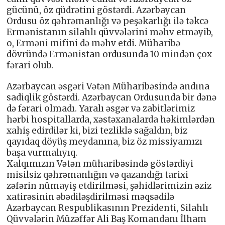
gücünü, öz qüdrətini göstərdi. Azərbaycan
Ordusu öz qəhrəmanlığı və peşəkarlığı ilə təkcə
Ermənistanın silahlı qüvvələrini məhv etməyib,
o, Erməni mifini də məhv etdi. Müharibə
dövründə Ermənistan ordusunda 10 mindən çox
fərari olub.
Azərbaycan əsgəri Vətən Müharibəsində andına
sadiqlik göstərdi. Azərbaycan Ordusunda bir dənə
də fərari olmadı. Yaralı əsgər və zabitlərimiz
hərbi hospitallarda, xəstəxanalarda həkimlərdən
xahiş edirdilər ki, bizi tezliklə sağaldın, biz
qayıdaq döyüş meydanına, biz öz missiyamızı
başa vurmalıyıq.
Xalqımızın Vətən müharibəsində göstərdiyi
misilsiz qəhrəmanlığın və qazandığı tarixi
zəfərin nümayiş etdirilməsi, şəhidlərimizin əziz
xatirəsinin əbədiləşdirilməsi məqsədilə
Azərbaycan Respublikasının Prezidenti, Silahlı
Qüvvələrin Müzəffər Ali Baş Komandanı İlham