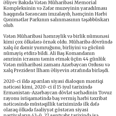
Əliyev Bakıda Vətən Müharibəsi Memorial
Kompleksinin və Zəfər muzeyinin yaradılması
haqqında Sərəncam imzalayıb, həmçinin Hərbi
Qənimətlər Parkının salınmasının təşəbbüskarı
olub.
Vətən Müharibəsi həmrəylik və birlik nümunəsi
kimi çox ölkələrə örnək oldu. Müharibə dövründə
xalq öz dəmir yumruğunu, birliyini və gücünü
nümayiş etdirə bildi. Ali Baş Komandanın
əmrinin icrasını təmin etmək üçün 44 günlük
Vətən müharibəsi zamanı Azərbaycan Ordusu və
xalq Prezident İlham Əliyevin ətrafında birləşdi.
2020-ci ildə aparılan siyasi dialoqun məntiqi
nəticəsi kimi, 2020-ci il 15 iyul tarixində
Ermənistan-Azərbaycan dövlət sərhədinin Tovuz
rayonu istiqamətində baş vermiş hərbi təxribat
nəticəsində müstəqillik tariximizdə ilk dəfə
olaraq ölkədə fəaliyyət göstərən siyasi
partiyaların 43-ü, 27 sentyabr tarixində isə