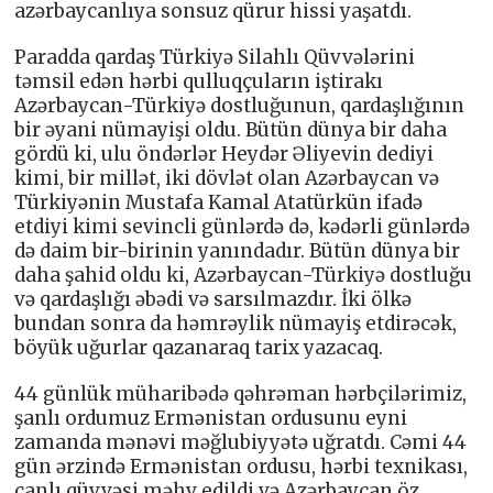
azərbaycanlıya sonsuz qürur hissi yaşatdı.
Paradda qardaş Türkiyə Silahlı Qüvvələrini
təmsil edən hərbi qulluqçuların iştirakı
Azərbaycan-Türkiyə dostluğunun, qardaşlığının
bir əyani nümayişi oldu. Bütün dünya bir daha
gördü ki, ulu öndərlər Heydər Əliyevin dediyi
kimi, bir millət, iki dövlət olan Azərbaycan və
Türkiyənin Mustafa Kamal Atatürkün ifadə
etdiyi kimi sevincli günlərdə də, kədərli günlərdə
də daim bir-birinin yanındadır. Bütün dünya bir
daha şahid oldu ki, Azərbaycan-Türkiyə dostluğu
və qardaşlığı əbədi və sarsılmazdır. İki ölkə
bundan sonra da həmrəylik nümayiş etdirəcək,
böyük uğurlar qazanaraq tarix yazacaq.
44 günlük müharibədə qəhrəman hərbçilərimiz,
şanlı ordumuz Ermənistan ordusunu eyni
zamanda mənəvi məğlubiyyətə uğratdı. Cəmi 44
gün ərzində Ermənistan ordusu, hərbi texnikası,
canlı qüvvəsi məhv edildi və Azərbaycan öz