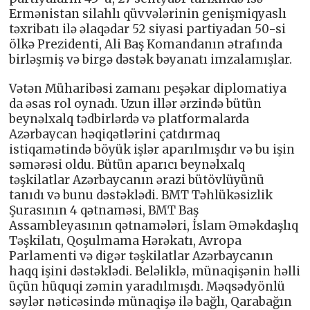
Ermənistan silahlı qüvvələrinin genişmiqyaslı
təxribatı ilə əlaqədar 52 siyasi partiyadan 50-si
ölkə Prezidenti, Ali Baş Komandanın ətrafında
birləşmiş və birgə dəstək bəyanatı imzalamışlar.
Vətən Müharibəsi zamanı peşəkar diplomatiya
da əsas rol oynadı. Uzun illər ərzində bütün
beynəlxalq tədbirlərdə və platformalarda
Azərbaycan həqiqətlərini çatdırmaq
istiqamətində böyük işlər aparılmışdır və bu işin
səmərəsi oldu. Bütün aparıcı beynəlxalq
təşkilatlar Azərbaycanın ərazi bütövlüyünü
tanıdı və bunu dəstəklədi. BMT Təhlükəsizlik
Şurasının 4 qətnaməsi, BMT Baş
Assambleyasının qətnamələri, İslam Əməkdaşlıq
Təşkilatı, Qoşulmama Hərəkatı, Avropa
Parlamenti və digər təşkilatlar Azərbaycanın
haqq işini dəstəklədi. Beləliklə, münaqişənin həlli
üçün hüquqi zəmin yaradılmışdı. Məqsədyönlü
səylər nəticəsində münaqişə ilə bağlı, Qarabağın