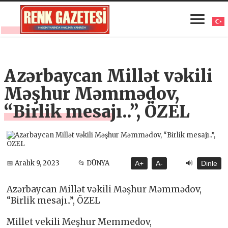
Azərbaycan Millət vəkili
Məşhur Məmmədov,
“Birlik mesajı..”, ÖZEL
🔊
📅 Aralık 9, 2023
📂 DÜNYA
A+
A-
Dinle
Azərbaycan Millət vəkili Məşhur Məmmədov,
“Birlik mesajı..”, ÖZEL
Millet vekili Meşhur Memmedov,