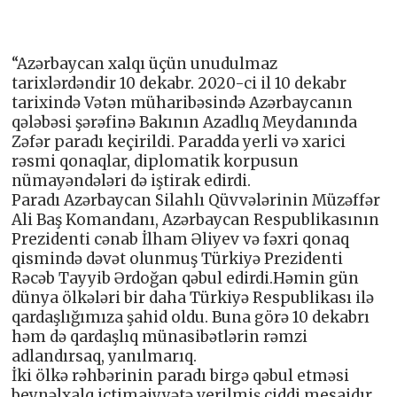
“Azərbaycan xalqı üçün unudulmaz
tarixlərdəndir 10 dekabr. 2020-ci il 10 dekabr
tarixində Vətən müharibəsində Azərbaycanın
qələbəsi şərəfinə Bakının Azadlıq Meydanında
Zəfər paradı keçirildi. Paradda yerli və xarici
rəsmi qonaqlar, diplomatik korpusun
nümayəndələri də iştirak edirdi.
Paradı Azərbaycan Silahlı Qüvvələrinin Müzəffər
Ali Baş Komandanı, Azərbaycan Respublikasının
Prezidenti cənab İlham Əliyev və fəxri qonaq
qismində dəvət olunmuş Türkiyə Prezidenti
Rəcəb Tayyib Ərdoğan qəbul edirdi.Həmin gün
dünya ölkələri bir daha Türkiyə Respublikası ilə
qardaşlığımıza şahid oldu. Buna görə 10 dekabrı
həm də qardaşlıq münasibətlərin rəmzi
adlandırsaq, yanılmarıq.
İki ölkə rəhbərinin paradı birgə qəbul etməsi
beynəlxalq ictimaiyyətə verilmiş ciddi mesajdır.