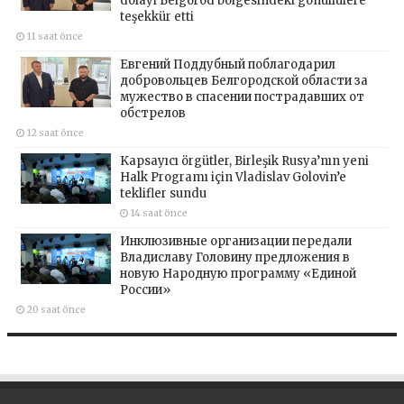
dolayı Belgorod bölgesindeki gönüllülere
teşekkür etti
11 saat önce
Евгений Поддубный поблагодарил
добровольцев Белгородской области за
мужество в спасении пострадавших от
обстрелов
12 saat önce
Kapsayıcı örgütler, Birleşik Rusya’nın yeni
Halk Programı için Vladislav Golovin’e
teklifler sundu
14 saat önce
Инклюзивные организации передали
Владиславу Головину предложения в
новую Народную программу «Единой
России»
20 saat önce