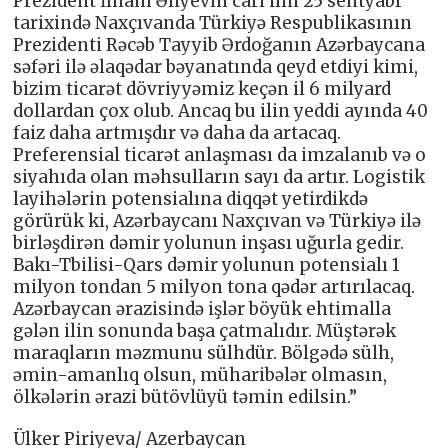
Prezident İlham Əliyevin cari ilin 25 sentyabr
tarixində Naxçıvanda Türkiyə Respublikasının
Prezidenti Rəcəb Tayyib Ərdoğanın Azərbaycana
səfəri ilə əlaqədar bəyanatında qeyd etdiyi kimi,
bizim ticarət dövriyyəmiz keçən il 6 milyard
dollardan çox olub. Ancaq bu ilin yeddi ayında 40
faiz daha artmışdır və daha da artacaq.
Preferensial ticarət anlaşması da imzalanıb və o
siyahıda olan məhsulların sayı da artır. Logistik
layihələrin potensialına diqqət yetirdikdə
görürük ki, Azərbaycanı Naxçıvan və Türkiyə ilə
birləşdirən dəmir yolunun inşası uğurla gedir.
Bakı-Tbilisi-Qars dəmir yolunun potensialı 1
milyon tondan 5 milyon tona qədər artırılacaq.
Azərbaycan ərazisində işlər böyük ehtimalla
gələn ilin sonunda başa çatmalıdır. Müştərək
maraqların məzmunu sülhdür. Bölgədə sülh,
əmin-amanlıq olsun, müharibələr olmasın,
ölkələrin ərazi bütövlüyü təmin edilsin.”
Ülker Piriyeva/ Azerbaycan