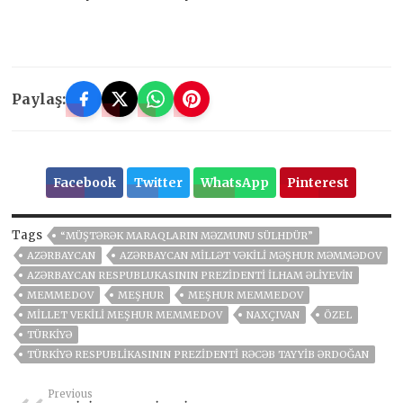
Paylaş:
Facebook
Twitter
WhatsApp
Pinterest
Tags
“MÜŞTƏRƏK MARAQLARIN MƏZMUNU SÜLHDÜR”
AZƏRBAYCAN
AZƏRBAYCAN MILLƏT VƏKILI MƏŞHUR MƏMMƏDOV
AZƏRBAYCAN RESPUBLUKASININ PREZIDENTI İLHAM ƏLIYEVIN
MEMMEDOV
MEŞHUR
MEŞHUR MEMMEDOV
MILLET VEKILI MEŞHUR MEMMEDOV
NAXÇIVAN
ÖZEL
TÜRKIYƏ
TÜRKIYƏ RESPUBLIKASININ PREZIDENTI RƏCƏB TAYYIB ƏRDOĞAN
Previous