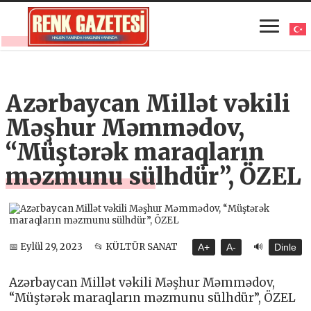
Azərbaycan Millət vəkili
Məşhur Məmmədov,
“Müştərək maraqların
məzmunu sülhdür”, ÖZEL
🔊
📅 Eylül 29, 2023
📂 KÜLTÜR SANAT
A+
A-
Dinle
Azərbaycan Millət vəkili Məşhur Məmmədov,
“Müştərək maraqların məzmunu sülhdür”, ÖZEL