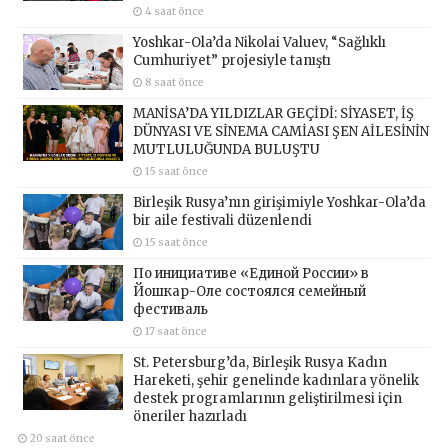
4 saat önce
Yoshkar-Ola’da Nikolai Valuev, “Sağlıklı
Cumhuriyet” projesiyle tanıştı
8 saat önce
MANİSA’DA YILDIZLAR GEÇİDİ: SİYASET, İŞ
DÜNYASI VE SİNEMA CAMİASI ŞEN AİLESİNİN
MUTLULUĞUNDA BULUŞTU
15 saat önce
Birleşik Rusya’nın girişimiyle Yoshkar-Ola’da
bir aile festivali düzenlendi
15 saat önce
По инициативе «Единой России» в
Йошкар-Оле состоялся семейный
фестиваль
17 saat önce
St. Petersburg’da, Birleşik Rusya Kadın
Hareketi, şehir genelinde kadınlara yönelik
destek programlarının geliştirilmesi için
öneriler hazırladı
20 saat önce