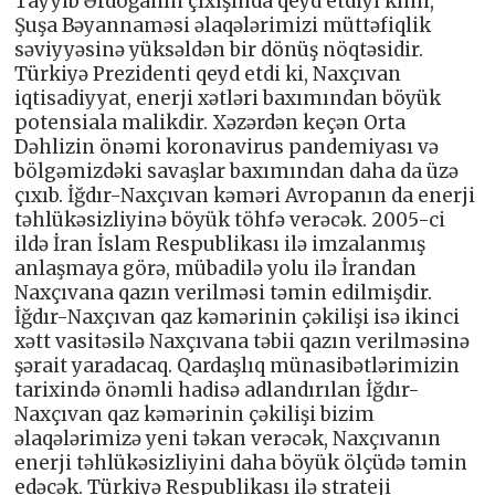
Tayyib Ərdoğanın çıxışında qeyd etdiyi kimi,
Şuşa Bəyannaməsi əlaqələrimizi müttəfiqlik
səviyyəsinə yüksəldən bir dönüş nöqtəsidir.
Türkiyə Prezidenti qeyd etdi ki, Naxçıvan
iqtisadiyyat, enerji xətləri baxımından böyük
potensiala malikdir. Xəzərdən keçən Orta
Dəhlizin önəmi koronavirus pandemiyası və
bölgəmizdəki savaşlar baxımından daha da üzə
çıxıb. İğdır-Naxçıvan kəməri Avropanın da enerji
təhlükəsizliyinə böyük töhfə verəcək. 2005-ci
ildə İran İslam Respublikası ilə imzalanmış
anlaşmaya görə, mübadilə yolu ilə İrandan
Naxçıvana qazın verilməsi təmin edilmişdir.
İğdır-Naxçıvan qaz kəmərinin çəkilişi isə ikinci
xətt vasitəsilə Naxçıvana təbii qazın verilməsinə
şərait yaradacaq. Qardaşlıq münasibətlərimizin
tarixində önəmli hadisə adlandırılan İğdır-
Naxçıvan qaz kəmərinin çəkilişi bizim
əlaqələrimizə yeni təkan verəcək, Naxçıvanın
enerji təhlükəsizliyini daha böyük ölçüdə təmin
edəcək. Türkiyə Respublikası ilə strateji