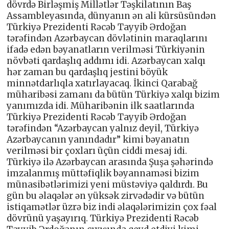
dövrdə Birləşmiş Millətlər Təşkilatının Baş
Assambleyasında, dünyanın ən ali kürsüsündən
Türkiyə Prezidenti Rəcəb Tayyib Ərdoğan
tərəfindən Azərbaycan dövlətinin maraqlarını
ifadə edən bəyanatların verilməsi Türkiyənin
növbəti qardaşlıq addımı idi. Azərbaycan xalqı
hər zaman bu qardaşlıq jestini böyük
minnətdarlıqla xatırlayacaq. İkinci Qarabağ
müharibəsi zamanı da bütün Türkiyə xalqı bizim
yanımızda idi. Müharibənin ilk saatlarında
Türkiyə Prezidenti Rəcəb Tayyib Ərdoğan
tərəfindən “Azərbaycan yalnız deyil, Türkiyə
Azərbaycanın yanındadır” kimi bəyanatın
verilməsi bir çoxları üçün ciddi mesaj idi.
Türkiyə ilə Azərbaycan arasında Şuşa şəhərində
imzalanmış müttəfiqlik bəyannaməsi bizim
münasibətlərimizi yeni müstəviyə qaldırdı. Bu
gün bu əlaqələr ən yüksək zirvədədir və bütün
istiqamətlər üzrə biz indi əlaqələrimizin çox fəal
dövrünü yaşayırıq. Türkiyə Prezidenti Rəcəb