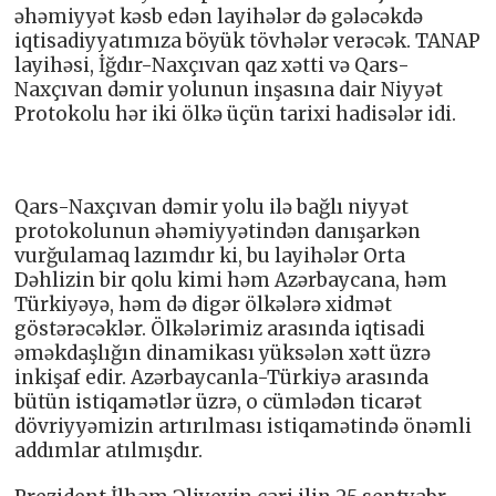
əhəmiyyət kəsb edən layihələr də gələcəkdə
iqtisadiyyatımıza böyük tövhələr verəcək. TANAP
layihəsi, İğdır-Naxçıvan qaz xətti və Qars-
Naxçıvan dəmir yolunun inşasına dair Niyyət
Protokolu hər iki ölkə üçün tarixi hadisələr idi.
Qars-Naxçıvan dəmir yolu ilə bağlı niyyət
protokolunun əhəmiyyətindən danışarkən
vurğulamaq lazımdır ki, bu layihələr Orta
Dəhlizin bir qolu kimi həm Azərbaycana, həm
Türkiyəyə, həm də digər ölkələrə xidmət
göstərəcəklər. Ölkələrimiz arasında iqtisadi
əməkdaşlığın dinamikası yüksələn xətt üzrə
inkişaf edir. Azərbaycanla-Türkiyə arasında
bütün istiqamətlər üzrə, o cümlədən ticarət
dövriyyəmizin artırılması istiqamətində önəmli
addımlar atılmışdır.