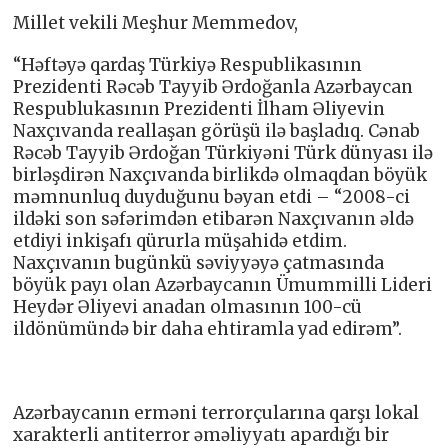
Millet vekili Meşhur Memmedov,
“Həftəyə qardaş Türkiyə Respublikasının
Prezidenti Rəcəb Tayyib Ərdoğanla Azərbaycan
Respublukasının Prezidenti İlham Əliyevin
Naxçıvanda reallaşan görüşü ilə başladıq. Cənab
Rəcəb Tayyib Ərdoğan Türkiyəni Türk dünyası ilə
birləşdirən Naxçıvanda birlikdə olmaqdan böyük
məmnunluq duyduğunu bəyan etdi – “2008-ci
ildəki son səfərimdən etibarən Naxçıvanın əldə
etdiyi inkişafı qürurla müşahidə etdim.
Naxçıvanın bugünkü səviyyəyə çatmasında
böyük payı olan Azərbaycanın Ümummilli Lideri
Heydər Əliyevi anadan olmasının 100-cü
ildönümündə bir daha ehtiramla yad edirəm”.
Azərbaycanın erməni terrorçularına qarşı lokal
xarakterli antiterror əməliyyatı apardığı bir