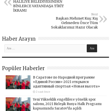
HALİLİYE BELEDİYESİNDEN
BİNLERCE VATANDAŞA TİRİT
İKRAMI
Next
Başkan Mehmet Kuş: Kış
Gelmeden Önce Tüm
Sokaklarımız Hazır Olacak
Haber Arayın
Popüler Haberler
В Саратове по Народной программе
«Единой России»-2021 открылся
адаптивный спортзал «Новая высота»
2 saat önce
Yeni Yükseklik engellilere yönelik spor
salonu, 2021 Birleşik Rusya Halk Programı
kapsamında Saratov’da açıldı