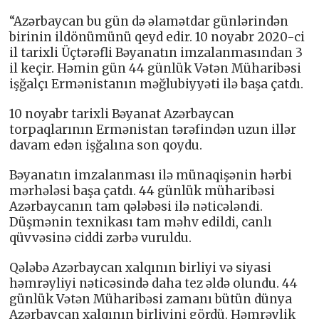
“Azərbaycan bu gün də əlamətdar günlərindən
birinin ildönümünü qeyd edir. 10 noyabr 2020-ci
il tarixli Üçtərəfli Bəyanatın imzalanmasından 3
il keçir. Həmin gün 44 günlük Vətən Müharibəsi
işğalçı Ermənistanın məğlubiyyəti ilə başa çatdı.
10 noyabr tarixli Bəyanat Azərbaycan
torpaqlarının Ermənistan tərəfindən uzun illər
davam edən işğalına son qoydu.
Bəyanatın imzalanması ilə münaqişənin hərbi
mərhələsi başa çatdı. 44 günlük müharibəsi
Azərbaycanın tam qələbəsi ilə nəticələndi.
Düşmənin texnikası tam məhv edildi, canlı
qüvvəsinə ciddi zərbə vuruldu.
Qələbə Azərbaycan xalqının birliyi və siyasi
həmrəyliyi nəticəsində daha tez əldə olundu. 44
günlük Vətən Müharibəsi zamanı bütün dünya
Azərbaycan xalqının birliyini gördü. Həmrəylik