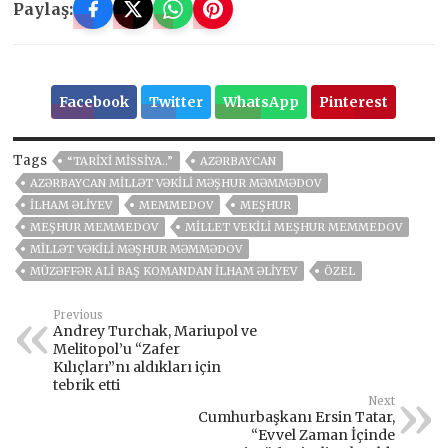
Paylaş:
Facebook
Twitter
WhatsApp
Pinterest
Tags
“TARIXI MISSIYA..”
AZƏRBAYCAN
AZƏRBAYCAN MILLƏT VƏKILI MƏŞHUR MƏMMƏDOV
İLHAM ƏLIYEV
MEMMEDOV
MEŞHUR
MEŞHUR MEMMEDOV
MILLET VEKILI MEŞHUR MEMMEDOV
MILLƏT VƏKILI MƏŞHUR MƏMMƏDOV
MÜZƏFFƏR ALI BAŞ KOMANDAN İLHAM ƏLIYEV
ÖZEL
Previous
Andrey Turchak, Mariupol ve
Melitopol’u “Zafer
Kılıçları”nı aldıkları için
tebrik etti
Next
Cumhurbaşkanı Ersin Tatar,
“Evvel Zaman İçinde