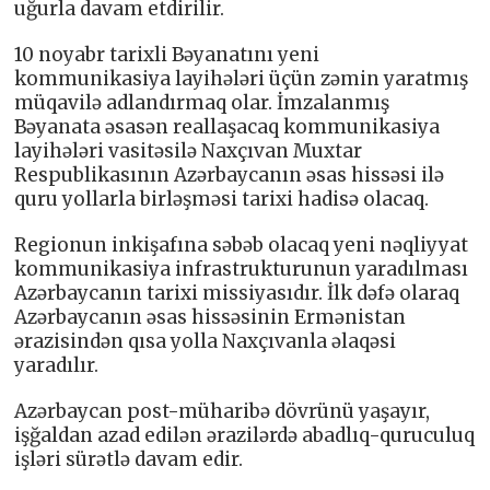
uğurla davam etdirilir.
10 noyabr tarixli Bəyanatını yeni
kommunikasiya layihələri üçün zəmin yaratmış
müqavilə adlandırmaq olar. İmzalanmış
Bəyanata əsasən reallaşacaq kommunikasiya
layihələri vasitəsilə Naxçıvan Muxtar
Respublikasının Azərbaycanın əsas hissəsi ilə
quru yollarla birləşməsi tarixi hadisə olacaq.
Regionun inkişafına səbəb olacaq yeni nəqliyyat
kommunikasiya infrastrukturunun yaradılması
Azərbaycanın tarixi missiyasıdır. İlk dəfə olaraq
Azərbaycanın əsas hissəsinin Ermənistan
ərazisindən qısa yolla Naxçıvanla əlaqəsi
yaradılır.
Azərbaycan post-müharibə dövrünü yaşayır,
işğaldan azad edilən ərazilərdə abadlıq-quruculuq
işləri sürətlə davam edir.