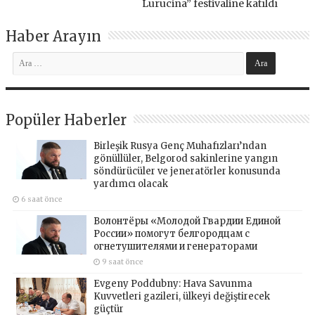
Lurucina” festivaline katıldı
Haber Arayın
Popüler Haberler
Birleşik Rusya Genç Muhafızları’ndan
gönüllüler, Belgorod sakinlerine yangın
söndürücüler ve jeneratörler konusunda
yardımcı olacak
6 saat önce
Волонтёры «Молодой Гвардии Единой
России» помогут белгородцам с
огнетушителями и генераторами
9 saat önce
Evgeny Poddubny: Hava Savunma
Kuvvetleri gazileri, ülkeyi değiştirecek
güçtür