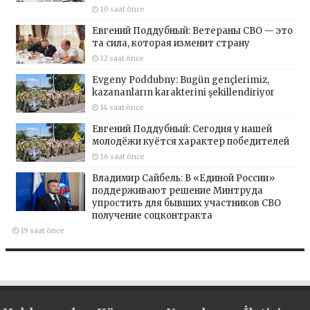
10 saat önce
Евгений Поддубный: Ветераны СВО — это
та сила, которая изменит страну
12 saat önce
Evgeny Poddubny: Bugün gençlerimiz,
kazananların karakterini şekillendiriyor
14 saat önce
Евгений Поддубный: Сегодня у нашей
молодёжи куётся характер победителей
16 saat önce
Владимир Сайбель: В «Единой России»
поддерживают решение Минтруда
упростить для бывших участников СВО
получение соцконтракта
19 saat önce