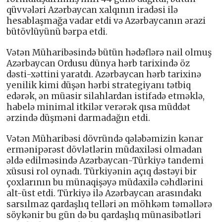
qüvvələri Azərbaycan xalqının iradəsi ilə
hesablaşmağa vadar etdi və Azərbaycanın ərazi
bütövlüyünü bərpa etdi.
Vətən Müharibəsində bütün hədəflərə nail olmuş
Azərbaycan Ordusu dünya hərb tarixində öz
dəsti-xəttini yaratdı. Azərbaycan hərb tarixinə
yenilik kimi düşən hərbi strategiyanı tətbiq
edərək, ən müasir silahlardan istifadə etməklə,
habelə minimal itkilər verərək qısa müddət
ərzində düşməni darmadağın etdi.
Vətən Müharibəsi dövründə qələbəmizin kənar
ermənipərəst dövlətlərin müdaxiləsi olmadan
əldə edilməsində Azərbaycan-Türkiyə tandemi
xüsusi rol oynadı. Türkiyənin açıq dəstəyi bir
çoxlarının bu münaqişəyə müdaxilə cəhdlərini
alt-üst etdi. Türkiyə ilə Azərbaycan arasındakı
sarsılmaz qardaşlıq telləri ən möhkəm təməllərə
söykənir bu gün də bu qardaşlıq münasibətləri