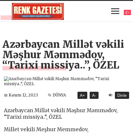
Azərbaycan Millət vəkili
Məşhur Məmmədov,
“Tarixi missiya..”, ÖZEL
🔊
📅 Kasım 12, 2023
📂 DÜNYA
A+
A-
Dinle
Azərbaycan Millət vəkili Məşhur Məmmədov,
“Tarixi missiya..”, ÖZEL
Millet vekili Meşhur Memmedov,