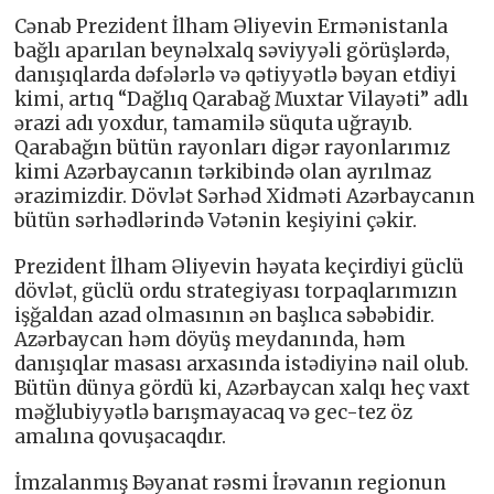
Cənab Prezident İlham Əliyevin Ermənistanla
bağlı aparılan beynəlxalq səviyyəli görüşlərdə,
danışıqlarda dəfələrlə və qətiyyətlə bəyan etdiyi
kimi, artıq “Dağlıq Qarabağ Muxtar Vilayəti” adlı
ərazi adı yoxdur, tamamilə süquta uğrayıb.
Qarabağın bütün rayonları digər rayonlarımız
kimi Azərbaycanın tərkibində olan ayrılmaz
ərazimizdir. Dövlət Sərhəd Xidməti Azərbaycanın
bütün sərhədlərində Vətənin keşiyini çəkir.
Prezident İlham Əliyevin həyata keçirdiyi güclü
dövlət, güclü ordu strategiyası torpaqlarımızın
işğaldan azad olmasının ən başlıca səbəbidir.
Azərbaycan həm döyüş meydanında, həm
danışıqlar masası arxasında istədiyinə nail olub.
Bütün dünya gördü ki, Azərbaycan xalqı heç vaxt
məğlubiyyətlə barışmayacaq və gec-tez öz
amalına qovuşacaqdır.
İmzalanmış Bəyanat rəsmi İrəvanın regionun