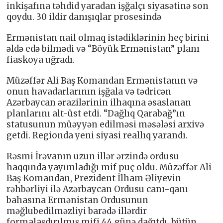
inkişafına təhdid yaradan işğalçı siyasətinə son
qoydu. 30 ildir danışıqlar prosesində
Ermənistan nail olmaq istədiklərinin heç birini
əldə edə bilmədi və “Böyük Ermənistan” planı
fiaskoya uğradı.
Müzəffər Ali Baş Komandan Ermənistanın və
onun havadarlarının işğala və tədricən
Azərbaycan ərazilərinin ilhaqına əsaslanan
planlarını alt-üst etdi. “Dağlıq Qarabağ”ın
statusunun müəyyən edilməsi məsələsi arxivə
getdi. Regionda yeni siyasi reallıq yarandı.
Rəsmi İrəvanın uzun illər ərzində ordusu
haqqında yayımladığı mif puç oldu. Müzəffər Ali
Baş Komandan, Prezident İlham Əliyevin
rəhbərliyi ilə Azərbaycan Ordusu canı-qanı
bahasına Ermənistan Ordusunun
məğlubedilməzliyi barədə illərdir
formalaşdırılmış mifi 44 günə dağıtdı, bütün