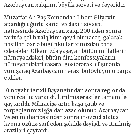
Azərbaycan xalqının böyük sərvəti və dəyəridir.
Müzəffər Ali Baş Komandan İlham Əliyevin
apardığı uğurlu xarici və daxili siyasət
nəticəsində Azərbaycan xalqı 200 ildən sonra
tarixdə qalib xalq kimi qeyd olunacaq, gələcək
nəsillər fəxrlə bugünkü tariximizdən bəhs
edəcəklər. Ölkəmizdə yaşayan bütün millətlərin
nümayəndələri, bütün dini konfessiyaların
nümayəndələri cəsarət göstərərək, düşmənlə
vuruşaraq Azərbaycanın ərazi bütövlüyünü bərpa
etdilər.
10 noyabr tarixli Bəyanatından sonra regionda
yeni reallıq yarandı. İtirilmiş ərazilər tamamilə
qaytarıldı. Münaqişə artıq başa çatıb və
torpaqlarımız işğaldan azad olunub. Azərbaycan
Vətən müharibəsindən sonra mövcud status-
kvonu özünə sərf edən şəkildə dəyişdi və itirilmiş
əraziləri qaytardı.