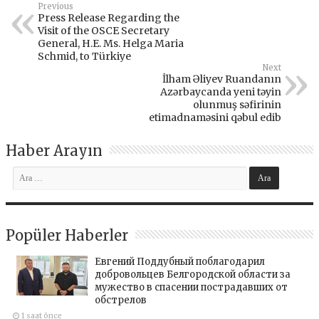
Previous
Press Release Regarding the
Visit of the OSCE Secretary
General, H.E. Ms. Helga Maria
Schmid, to Türkiye
Next
İlham Əliyev Ruandanın
Azərbaycanda yeni təyin
olunmuş səfirinin
etimadnaməsini qəbul edib
Haber Arayın
Popüler Haberler
Евгений Поддубный поблагодарил
добровольцев Белгородской области за
мужество в спасении пострадавших от
обстрелов
1 saat önce