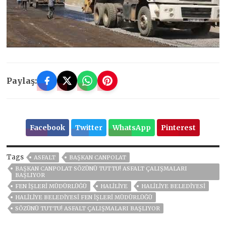
Paylaş:
Facebook
Twitter
WhatsApp
Pinterest
Tags
ASFALT
BAŞKAN CANPOLAT
BAŞKAN CANPOLAT SÖZÜNÜ TUTTU! ASFALT ÇALIŞMALARI
BAŞLIYOR
FEN İŞLERI MÜDÜRLÜĞÜ
HALILIYE
HALİLİYE BELEDİYESİ
HALILIYE BELEDIYESI FEN İŞLERI MÜDÜRLÜĞÜ
SÖZÜNÜ TUTTU! ASFALT ÇALIŞMALARI BAŞLIYOR