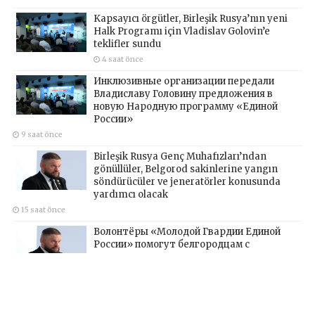
Kapsayıcı örgütler, Birleşik Rusya’nın yeni
Halk Programı için Vladislav Golovin’e
teklifler sundu
4 saat önce
Инклюзивные организации передали
Владиславу Головину предложения в
новую Народную программу «Единой
России»
9 saat önce
Birleşik Rusya Genç Muhafızları’ndan
gönüllüler, Belgorod sakinlerine yangın
söndürücüler ve jeneratörler konusunda
yardımcı olacak
15 saat önce
Волонтёры «Молодой Гвардии Единой
России» помогут белгородцам с
огнетушителями и генераторами
18 saat önce
Evgeny Poddubny: Hava Savunma
Kuvvetleri gazileri, ülkeyi değiştirecek