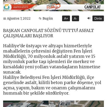
🔊
📅 Ağustos 7, 2022
📂 Bugün
A+
A-
Dinle
BAŞKAN CANPOLAT SÖZÜNÜ TUTTU! ASFALT
ÇALIŞMALARI BAŞLIYOR
Haliliye’de üstyapı ve altyapı hizmetleriyle
mahallelerin çehresini değiştiren Fen İşleri
Müdürlüğü, 70 milyonluk asfalt yatırım ve 15
milyonluk parke taşı işlemleri ile merkez ve
kırsaldaki yeni yolları vatandaşların hizmetine
sunacak.
Haliliye Belediyesi Fen İşleri Müdürlüğü, ilçe
genelinde asfalt, kilitli beton parke döşeme, yol
açma, yapım, bakım ve onarım çalışmalarını
hummalı bir şekilde sürdürüyor.