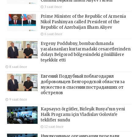
Cumhurbaşkanı İlham Aliyev’i aradı
3 saat önce
Prime Minister of the Republic of Armenia
Nikol Pashinyan called President of the
Republic of Azerbaijan Ilham Aliyev
6 saat önce
Evgeny Poddubny, bombardımanda
yaralananları kurtarmadaki cesaretlerinden
dolayı Belgorod bölgesindeki gönüllülere
teşekkür etti
8 saat önce
Евгений Поддубный поблагодарил
добровольцев Белгородской области за
мужество в спасении пострадавших от
обстрелов
9 saat önce
Kapsayıcı örgütler, Birleşik Rusya’nın yeni
Halk Programı için Vladislav Golovin’e
teklifler sundu
12 saat önce
Инклюзивные организации передали