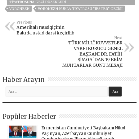
TIYATROSUNA GEZI DÜZENLEDI
VORONEZH
VORONEZH KUKLA TIYATROSU "JESTER" GEZISI
Previous
Amerikalı musiqiçinin
Bakıda ustad dərsi keçirilib
Next
TÜRK MİLLÎ KUVVETLER
VAKFI KURUCU GENEL
BAŞKANI DR. FATİH
ŞİMGA`DAN 19 EKİM
MUHTARLAR GÜNÜ MESAJI
Haber Arayın
Popüler Haberler
Ermenistan Cumhuriyeti Başbakanı Nikol
Paşinyan, Azerbaycan Cumhuriyeti