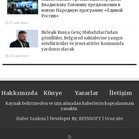
Владиславу Головину предложения в
новую Народную программу «Единой
России»
17 saat önce
Birleşik Rusya Genç Muhafızları’ndan
gönüllüler, Belgorod sakinlerine yangın
söndürücüler ve jeneratörler konusunda
yardımcı olacak
23 saat önce
Hakkımızda
Künye
Yazarlar
İletişim
Kaynak belirtmeden ve izin almadan haberlerin kopyalanması
yasaktır.
Haber Yazılımı
| Developer By;
BEYNSOFT
|
Ucuz site