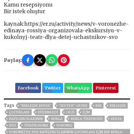
Kamu resepsiyonu
Bir istek oluştur
kaynak:https://er.ru/activity/news/v-voronezhe-
edinaya-rossiya-organizovala-ekskursiyu-v-
kukolnyj-teatr-dlya-detej-uchastnikov-svo
Paylaş:
Facebook
Twitter
WhatsApp
Pinterest
Tags
"BIRLEŞIK RUSYA"
"JESTER" GEZISI
BIR
BIRLEŞIK
ÇOCUKLARI
DÜZENLEDI
GEZI
İÇİN
KATILIMCILARININ
KUKLA
KUKLA TIYATROSU
RUSYA
SVO
TIYATROSUNA
VORONEJ
VORONEJ'DE SVO KATILIMCILARININ ÇOCUKLARI IÇIN BIR KUKLA