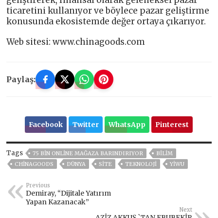
ticaretini kullanıyor ve böylece pazar geliştirme
konusunda ekosistemde değer ortaya çıkarıyor.
Web sitesi: www.chinagoods.com
Paylaş:
Facebook
Twitter
WhatsApp
Pinterest
Tags
75 BIN ONLINE MAĞAZA BARINDIRIYOR
BİLİM
CHINAGOODS
DÜNYA
SİTE
TEKNOLOJİ
YİWU
Previous
Demiray, “Dijitale Yatırım
Yapan Kazanacak”
Next
AZİZ AKKUŞ `TAN EBUBEKİR