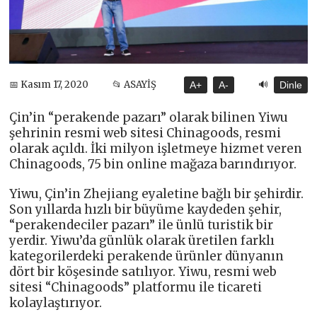
🔊
📅 Kasım 17, 2020
📂 ASAYİŞ
A+
A-
Dinle
Çin’in “perakende pazarı” olarak bilinen Yiwu
şehrinin resmi web sitesi Chinagoods, resmi
olarak açıldı. İki milyon işletmeye hizmet veren
Chinagoods, 75 bin online mağaza barındırıyor.
Yiwu, Çin’in Zhejiang eyaletine bağlı bir şehirdir.
Son yıllarda hızlı bir büyüme kaydeden şehir,
“perakendeciler pazarı” ile ünlü turistik bir
yerdir. Yiwu’da günlük olarak üretilen farklı
kategorilerdeki perakende ürünler dünyanın
dört bir köşesinde satılıyor. Yiwu, resmi web
sitesi “Chinagoods” platformu ile ticareti
kolaylaştırıyor.