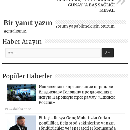
GÜNAY `A BAŞ SAĞLIĞI
MESAJI
Bir yanıt yazın
Yorum yapabilmek için
oturum
açmalısınız
.
Haber Arayın
Popüler Haberler
Инклюзивные организации передали
Владиславу Головину предложения в
новую Народную программу «Единой
России»
24 dakika önce
Birleşik Rusya Genç Muhafızları’ndan
gönüllüler, Belgorod sakinlerine yangın
söndürücüler ve jeneratörler konusunda