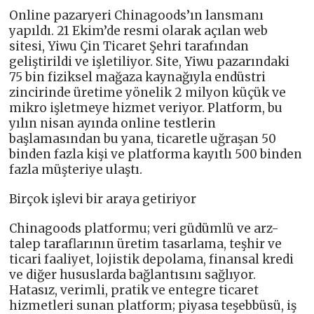
Online pazaryeri Chinagoods’ın lansmanı
yapıldı. 21 Ekim’de resmi olarak açılan web
sitesi, Yiwu Çin Ticaret Şehri tarafından
geliştirildi ve işletiliyor. Site, Yiwu pazarındaki
75 bin fiziksel mağaza kaynağıyla endüstri
zincirinde üretime yönelik 2 milyon küçük ve
mikro işletmeye hizmet veriyor. Platform, bu
yılın nisan ayında online testlerin
başlamasından bu yana, ticaretle uğraşan 50
binden fazla kişi ve platforma kayıtlı 500 binden
fazla müşteriye ulaştı.
Birçok işlevi bir araya getiriyor
Chinagoods platformu; veri güdümlü ve arz-
talep taraflarının üretim tasarlama, teşhir ve
ticari faaliyet, lojistik depolama, finansal kredi
ve diğer hususlarda bağlantısını sağlıyor.
Hatasız, verimli, pratik ve entegre ticaret
hizmetleri sunan platform; piyasa teşebbüsü, iş