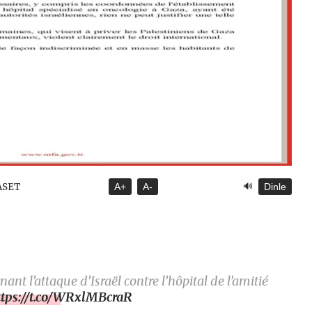
🔊
YASET
A+
A-
Dinle
t l’attaque d’Israël contre l’hôpital de l’amitié
ttps://t.co/WRxlMBcraR