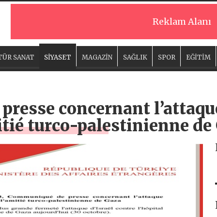
Reklam Alanı
TÜR SANAT
SİYASET
MAGAZİN
SAĞLIK
SPOR
EĞİTİM
resse concernant l’attaque
mitié turco-palestinienne de