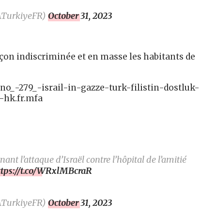
ATurkiyeFR)
October 31, 2023
façon indiscriminée et en masse les habitants de
no_-279_-israil-in-gazze-turk-filistin-dostluk-
-hk.fr.mfa
t l’attaque d’Israël contre l’hôpital de l’amitié
ttps://t.co/WRxlMBcraR
ATurkiyeFR)
October 31, 2023