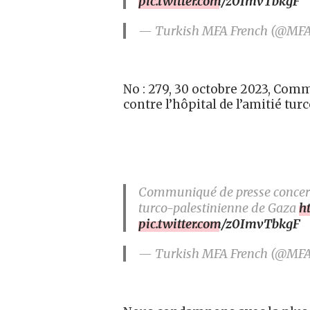
pic.twitter.com/z0ImvTbkgF
— Turkish MFA French (@MF
No : 279, 30 octobre 2023, Com
contre l’hôpital de l’amitié tu
Communiqué de presse concernan
turco-palestinienne de Gaza
h
pic.twitter.com/z0ImvTbkgF
— Turkish MFA French (@MF