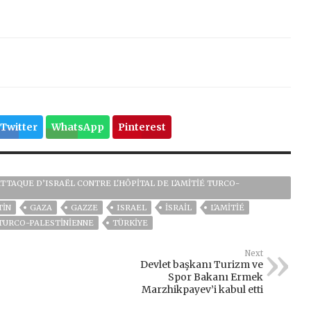
Twitter
WhatsApp
Pinterest
TAQUE D’ISRAËL CONTRE L'HÔPITAL DE L'AMITIÉ TURCO-
TİN
GAZA
GAZZE
ISRAEL
İSRAIL
L'AMITIÉ
TURCO-PALESTINIENNE
TÜRKİYE
Next
Devlet başkanı Turizm ve
Spor Bakanı Ermek
Marzhikpayev’i kabul etti