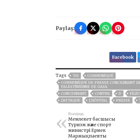
Paylaş:
Facebook
Tags
'DE
COMMUNIQUÉ
COMMUNIQUÉ DE PRESSE CONCERNANT L'AT
PALESTINIENNE DE GAZA
CONCERNANT
CONTRE
D
FİLİS
L'ATTAQUE
L'HÔPITAL
PRESSE
Previous
Мемлекет басшысы
Туризм және спорт
министрі Ермек
Маржықпаевты