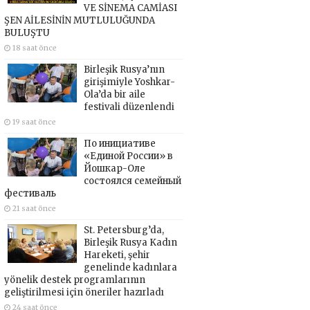
VE SİNEMA CAMİASI
ŞEN AİLESİNİN MUTLULUĞUNDA
BULUŞTU
18 saat önce
Birleşik Rusya’nın
girişimiyle Yoshkar-
Ola’da bir aile
festivali düzenlendi
19 saat önce
По инициативе
«Единой России» в
Йошкар-Оле
состоялся семейный
фестиваль
21 saat önce
St. Petersburg’da,
Birleşik Rusya Kadın
Hareketi, şehir
genelinde kadınlara
yönelik destek programlarının
geliştirilmesi için öneriler hazırladı
24 saat önce