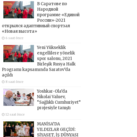
В Саратове по
Народной
программе «Единой
России»-2021
открылся адаптивный спортзал
«Новая высота»
6 saat önce
Yeni Yükseklik
engellilere yönelik
spor salonu, 2021
Birleşik Rusya Halk
Programı kapsamında Saratov’da
açıldı
8 saat önce
Yoshkar-Ola’da
Nikolai Valuev,
“Sağlıklı Cumhuriyet”
projesiyle tanıştı
12 saat önce
MANİSA’DA
YILDIZLAR GEÇİDİ:
SİYASET, İŞ DÜNYASI