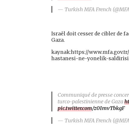
— Turkish MFA French (@MF
Israël doit cesser de cibler de 
Gaza.
kaynak:https://www.mfa.gov.tr/
hastanesi-ne-yonelik-saldirisi
Communiqué de presse concernan
turco-palestinienne de Gaza
h
pic.twitter.com/z0ImvTbkgF
— Turkish MFA French (@MF