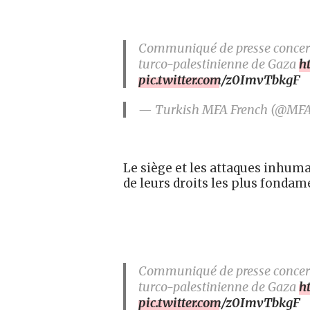
Communiqué de presse concernan
turco-palestinienne de Gaza
h
pic.twitter.com/z0ImvTbkgF
— Turkish MFA French (@MF
Le siège et les attaques inhuma
de leurs droits les plus fondam
Communiqué de presse concernan
turco-palestinienne de Gaza
h
pic.twitter.com/z0ImvTbkgF