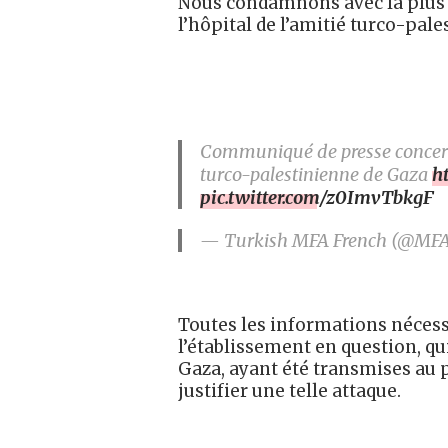
Nous condamnons avec la plus g
l’hôpital de l’amitié turco-pal
Communiqué de presse concernan
turco-palestinienne de Gaza
h
pic.twitter.com/z0ImvTbkgF
— Turkish MFA French (@MF
Toutes les informations nécess
l’établissement en question, qui
Gaza, ayant été transmises au p
justifier une telle attaque.