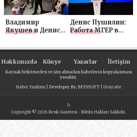
голосовании
формирования
«Единой России»
стратегии
Владимир
Денис Пушилин:
будущего
Якушев и Денис
Работа МГЕР в
Пушилин
Донбассе войдёт
вручили ключи
в летопись
от
организации
Hakkımızda
восстановленных
Künye
Yazarlar
İletişim
квартир жителям
Kaynak belirtmeden ve izin almadan haberlerin kopyalanması
Авдеевки
yasaktır.
Haber Yazılımı
| Developer By;
BEYNSOFT
|
Ucuz site
Copyright © 2026 Renk Gazetesi - Bütün Hakları Saklıdır.