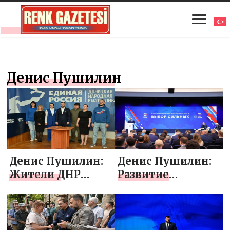
Денис Пушилин
Денис Пушилин:
Денис Пушилин:
Жители ДНР
Развитие
показали
партпроекта
высокую явку на
«Единой России»
первом
«Выбор сильных»
предварительном
важно для