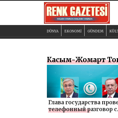
DÜNYA
EKONOMİ
GÜNDEM
KÜL
Касым-Жомарт То
Глава государства пров
телефонный разговор с
Президентом Турции