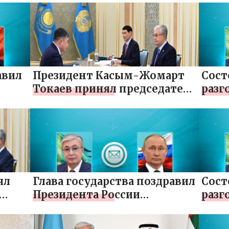
Ираклием Кобахидзе
хатш
жед
авил
Президент Касым-Жомарт
Сост
Токаев принял председателя
разг
елю
Национального банка
с Пр
Тимура Сулейменова
Масл
Гурб
Бер
ял
Глава государства поздравил
Сост
Президента России
разг
ности
Владимира Путина с 20-
с Пр
летием Договора о
Венг