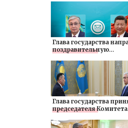
Реджепом Тайипом
Эрдоганом
Глава государства напр
поздравительную
телеграмму Председат
КНР
Глава государства прин
председателя Комитета
национальной безопас
Ермека Сагимбаева