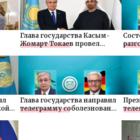
казахстанско-российской
государственной границе
Глава государства Касым-
Сост
Жомарт Токаев провел
разг
встречу с Президентом ОАЭ
с Пр
шейхом Мухаммедом бен
Азер
Заидом Аль Нахаяном
Али
ял
Глава государства направил
През
кой
телеграмму соболезнования
теле
Президенту Германии
Коро
Франку-Вальтеру
Штайнмайеру