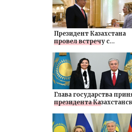
Президент Казахстана
провел встречу с
Председателем Совета
министров Италии
Джорджей Мелони
Глава государства прин
президента Казахстанс
федерации гимнастики
Алию Юсупову