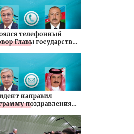
оялся телефонный
овор Главы государства
езидентом
байджана Ильхамом
евым
идент направил
грамму поздравления
лю Бахрейна