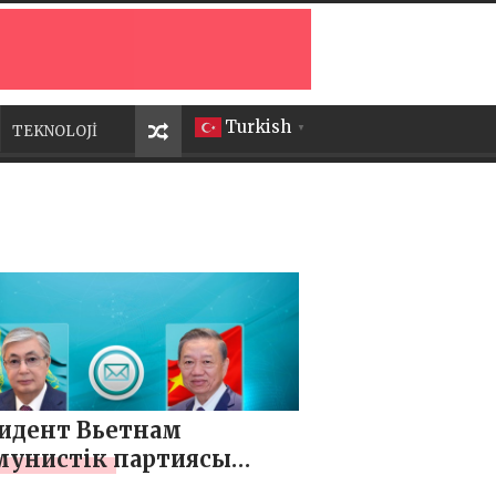
Turkish
TEKNOLOJİ
▼
идент Вьетнам
унистік партиясы
лық комитетінің Бас