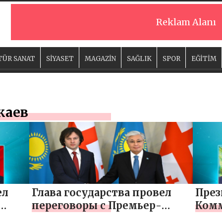
Reklam Alanı
TÜR SANAT
SİYASET
MAGAZİN
SAĞLIK
SPOR
EĞİTİM
каев
ел
Глава государства провел
През
переговоры с Премьер-
Комм
министром Грузии
Орта