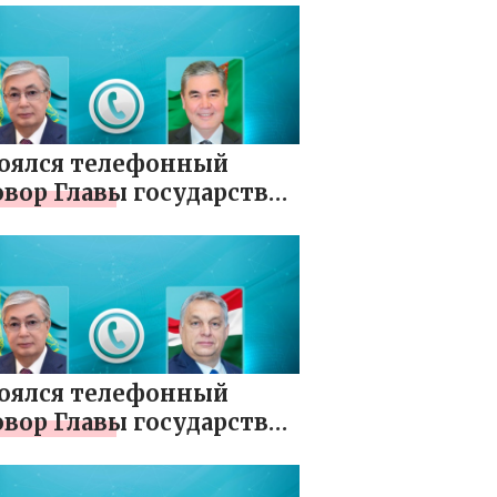
ысына құттықтау
елхатын жолдады
оялся телефонный
овор Главы государства
едседателем Халк
ахаты Туркменистана
ангулы
дымухамедовым
оялся телефонный
овор Главы государства
емьер-министром
рии