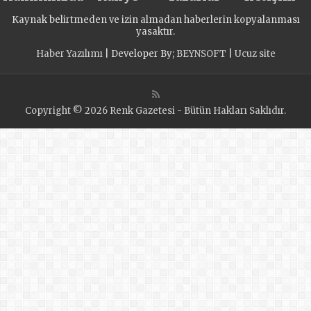
Народной
программе партии
Kaynak belirtmeden ve izin almadan haberlerin kopyalanması
программы
появится
yasaktır.
ультрасовременный
Haber Yazılımı
| Developer By;
BEYNSOFT
|
Ucuz site
лицей
Copyright © 2026 Renk Gazetesi - Bütün Hakları Saklıdır.