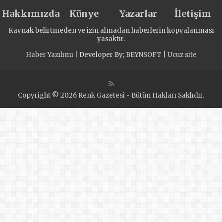
голосование в 17-
Hakkımızda
й раз
Künye
Yazarlar
İletişim
Kaynak belirtmeden ve izin almadan haberlerin kopyalanması
yasaktır.
Haber Yazılımı
| Developer By;
BEYNSOFT
|
Ucuz site
Copyright © 2026 Renk Gazetesi - Bütün Hakları Saklıdır.