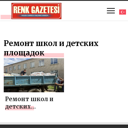
Ремонт школ и детских
площадок
Ремонт школ и
детских
площадок,
помощь