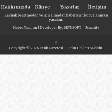
волонтёрам:
Hakkımızda
«Единая Россия»
Künye
Yazarlar
İletişim
исполняет
Kaynak belirtmeden ve izin almadan haberlerin kopyalanması
наказы жителей в
yasaktır.
регионах
Haber Yazılımı
| Developer By;
BEYNSOFT
|
Ucuz site
Copyright © 2026 Renk Gazetesi - Bütün Hakları Saklıdır.