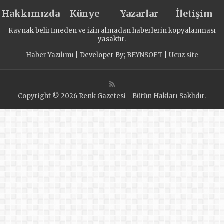
голосования
Hakkımızda
«Единой России»
Künye
Yazarlar
İletişim
в Рязанской
Kaynak belirtmeden ve izin almadan haberlerin kopyalanması
области помогла
yasaktır.
перезагрузка
Haber Yazılımı
| Developer By;
BEYNSOFT
|
Ucuz site
первичек
Copyright © 2026 Renk Gazetesi - Bütün Hakları Saklıdır.