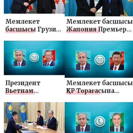
Мемлекет
Мемлекет басшысы
басшысы Грузия
Жапония Премьер-
Премьер-
министрінің
министрі
арнаулы кеңесшісі
Ираклий
Акихиса
Кобахидземен
Нагашиманы
келіссөз жүргізді
қабылдады
Президент
Мемлекет басшысы
Вьетнам
ҚХР Төрағасына
Коммунистік
құттықтау
партиясы
жеделхатын
Орталық
жолдады
комитетінің Бас
хатшысына