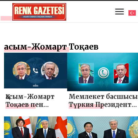
Қасым-Жомарт Тоқаев
Қасым-Жомарт
Мемлекет басшысы
Тоқаев пен
Түркия Президенті
Режеп Тайип
Режеп Тайип
Ердоған телефон
Ердоғанмен
арқылы сөйлесті
телефон арқылы
сөйлесті