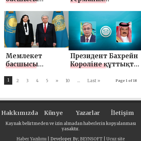
Әзербайжан
Президенті Франк-
Президенті
Вальтер
Ильхам
Штайнмайерге
Әлиевпен
көңіл айту
телефон арқылы
жеделхатын
сөйлесті
жіберді
Мемлекет
Президент Бахрейн
басшысы
Короліне құттықта
Қазақстан
жеделхатын
гимнастика
жолдады
1
2
3
4
5
»
10
...
Last »
Page 1 of 18
федерациясының
президенті Әлия
Юсупованы
Hakkımızda
қабылдады
Künye
Yazarlar
İletişim
Kaynak belirtmeden ve izin almadan haberlerin kopyalanması
yasaktır.
Haber Yazılımı
| Developer By;
BEYNSOFT
|
Ucuz site