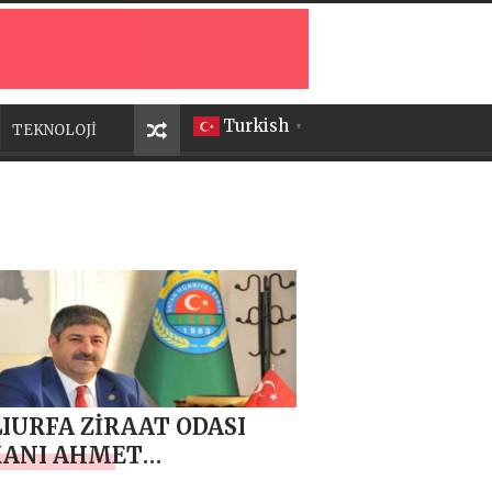
Turkish
TEKNOLOJİ
▼
IURFA ZİRAAT ODASI
KANI AHMET
POĞLU’NDAN 11 NİSAN