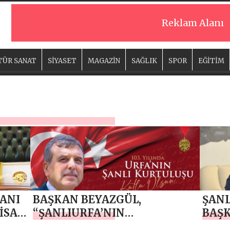
Reklam Alanı
TÜR SANAT
SİYASET
MAGAZİN
SAĞLIK
SPOR
EĞİTİM
ANI
BAŞKAN BEYAZGÜL,
ŞANL
İSAN
“ŞANLIURFA’NIN
BAŞ
BAĞIMSIZLIK SEVDASININ
EYYÜ