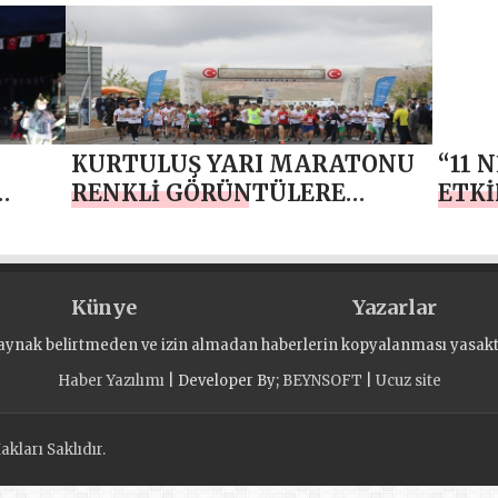
ÖNÜNDE HİÇBİR GÜÇ
MESA
DURAMAZ”
KURTULUŞ YARI MARATONU
“11 
RENKLİ GÖRÜNTÜLERE
ETKİ
ON
SAHNE OLDU
GÜN
Künye
Yazarlar
aynak belirtmeden ve izin almadan haberlerin kopyalanması yasaktı
Haber Yazılımı
| Developer By;
BEYNSOFT
|
Ucuz site
kları Saklıdır.