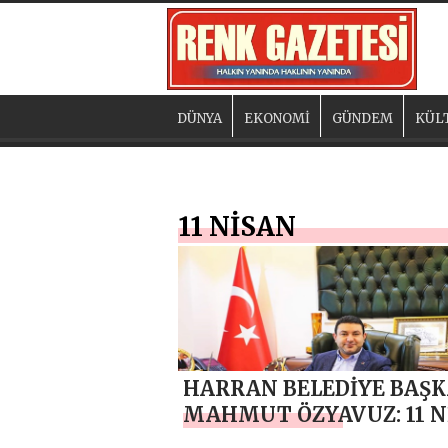
DÜNYA
EKONOMİ
GÜNDEM
KÜL
11 NİSAN
HARRAN BELEDİYE BAŞK
MAHMUT ÖZYAVUZ: 11 N
BİR ŞANLIURFA’MIZIN