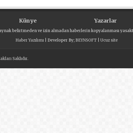
Künye
Yazarlar
aynak belirtmeden ve izin almadan haberlerin kopyalanması yasaktı
Haber Yazılımı
| Developer By;
BEYNSOFT
|
Ucuz site
kları Saklıdır.