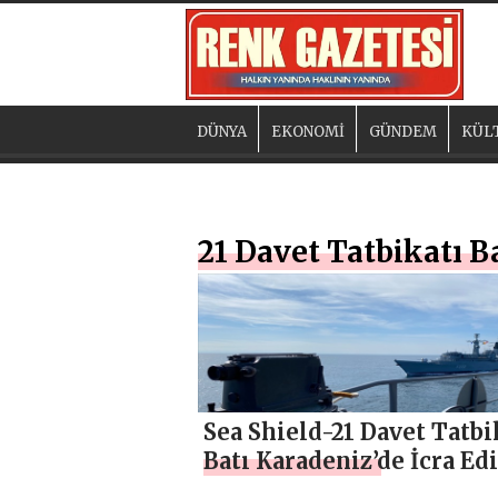
DÜNYA
EKONOMİ
GÜNDEM
KÜL
21 Davet Tatbikatı B
Sea Shield-21 Davet Tatbi
Batı Karadeniz’de İcra Edi