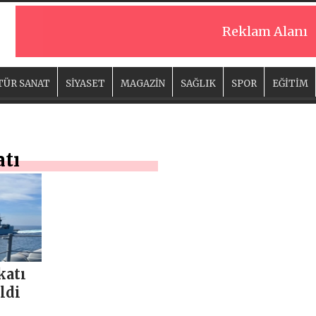
Reklam Alanı
TÜR SANAT
SİYASET
MAGAZİN
SAĞLIK
SPOR
EĞİTİM
atı
katı
ldi