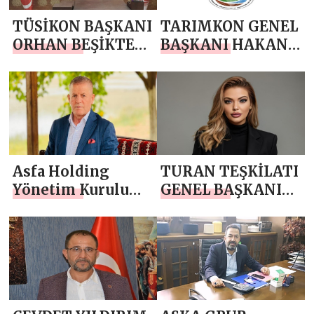
BAYRAMI MESAJI
TÜSİKON BAŞKANI
TARIMKON GENEL
ORHAN BEŞİKTEPE
BAŞKANI HAKAN
‘DEN 29 EKİM
YÜKSEL`DEN 29
CUMHURİYET
EKİM
BAYRAMI MESAJI
CUMHURİYET
BAYRAMI MESAJI
Asfa Holding
TURAN TEŞKİLATI
Yönetim Kurulu
GENEL BAŞKANI
Başkanı Asaf
NESLİHAN
Atasoy `dan 29
YÜRÜKSOY’ DAN
Ekim Cumhuriyet
29 EKİM
Bayramı Mesajı
CUMHURİYET
BAYRAMI MESAJI