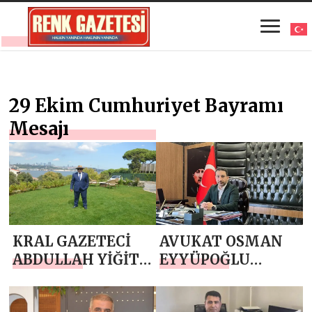
29 Ekim Cumhuriyet Bayramı
Mesajı
KRAL GAZETECİ
AVUKAT OSMAN
ABDULLAH YİĞİT
EYYÜPOĞLU
`TEN 29 EKİM
`NDAN 29 EKİM
CUMHURİYET
CUMHURİYET