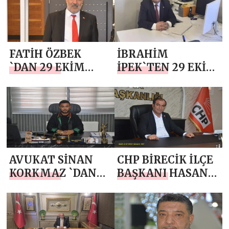
BAYRAMI MESAJI
BAYRAMI MESAJI
FATİH ÖZBEK
İBRAHİM
`DAN 29 EKİM
İPEK`TEN 29 EKİM
CUMHURİYET
CUMHURİYET
BAYRAMI MESAJI
BAYRAMI MESAJI
AVUKAT SİNAN
CHP BİRECİK İLÇE
KORKMAZ `DAN
BAŞKANI HASAN
29 EKİM
KURT `TAN 29
CUMHURİYET
EKİM
BAYRAMI MESAJI
CUMHURİYET
BAYRAMI MESAJI