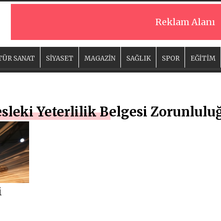
Reklam Alanı
TÜR SANAT
SİYASET
MAGAZİN
SAĞLIK
SPOR
EĞİTİM
eki Yeterlilik Belgesi Zorunluluğ
i