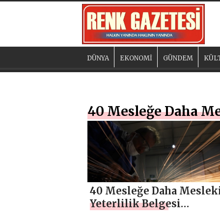
DÜNYA
EKONOMİ
GÜNDEM
KÜL
40 Mesleğe Daha Mesl
40 Mesleğe Daha Meslek
Yeterlilik Belgesi
Zorunluluğu Getirildi