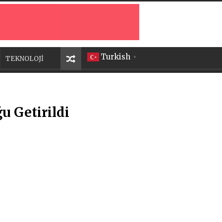
Turkish
TEKNOLOJİ
▼
u Getirildi