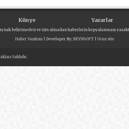
Künye
Yazarlar
aynak belirtmeden ve izin almadan haberlerin kopyalanması yasaktı
Haber Yazılımı
| Developer By;
BEYNSOFT
|
Ucuz site
kları Saklıdır.