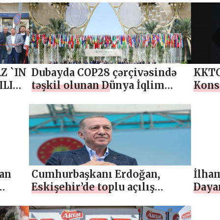
Z `IN
Dubayda COP28 çərçivəsində
KKTC
LIŞI
təşkil olunan Dünya İqlim
Konse
Fəaliyyəti Sammitinin açılış
bulu
mərasimi keçirilib
tan
Cumhurbaşkanı Erdoğan,
İlha
Eskişehir’de toplu açılış
Dayan
törenine katıldı
məra
açılış