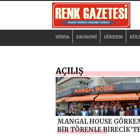
DÜNYA
EKONOMİ
GÜNDEM
KÜL
AÇILIŞ
MANGAL HOUSE GÖRKE
BİR TÖRENLE BİRECİK’T
HİZMETE AÇILDI