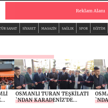
Reklam Alanı
TÜR SANAT
SİYASET
MAGAZİN
SAĞLIK
SPOR
EĞİTİM
MLİ
OSMANLI TURAN TEŞKİLATI
OSMA
E
`NDAN KARADENİZ’DE
`NDA
COŞKULU AÇILIŞ
COŞK