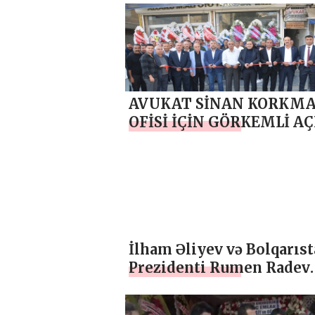
AVUKAT SİNAN KORKMA
OFİSİ İÇİN GÖRKEMLİ AÇI
YAPILDI
İlham Əliyev və Bolqarıs
Prezidenti Rumen Radev
Sofiyada SOCAR-ın
Bolqarıstandakı ofisinin 