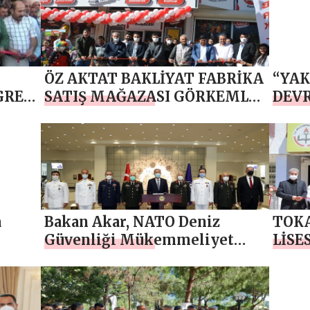
lər
ÖZ AKTAT BAKLİYAT FABRİKA
“YAK
GRE
SATIŞ MAĞAZASI GÖRKEMLİ
DEVR
R
BİR ŞEKİLDE AÇILIŞI YAPILDI
a
Bakan Akar, NATO Deniz
TOK
Güvenliği Mükemmeliyet
LİSE
Merkezi Komutanlığının
BİR 
Açılışını Gerçekleştirdi