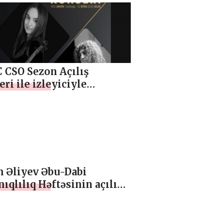
 CSO Sezon Açılış
ri ile izleyiciyle
şuyor
m Əliyev Əbu-Dabi
ıqlılıq Həftəsinin açılış
simində iştirak edib