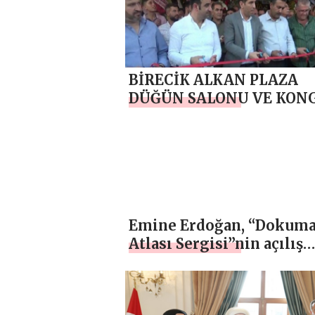
mərasimində iştirak edib
BİRECİK ALKAN PLAZA
DÜĞÜN SALONU VE KON
MERKEZİ MUHTEŞEM Bİ
ŞEKİLDE AÇILIŞI YAPILDI
Emine Erdoğan, “Dokum
Atlası Sergisi”nin açılış
törenine katıldı