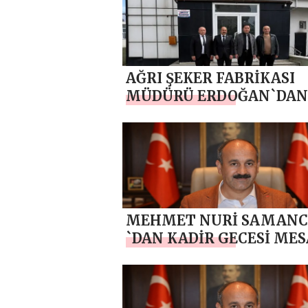
AĞRI ŞEKER FABRİKASI
MÜDÜRÜ ERDOĞAN`DAN
BAŞKAN SAMANCI `YA
HAYIRLI OLSUN ZİYARET
MEHMET NURİ SAMANC
`DAN KADİR GECESİ MES