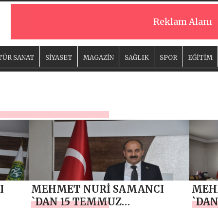
Reklam Alanı
TÜR SANAT
SİYASET
MAGAZİN
SAĞLIK
SPOR
EĞİTİM
I
MEHMET NURİ SAMANCI
MEH
`DAN 15 TEMMUZ
`DAN
DEMOKRASİ VE MİLLİ BİRLİK