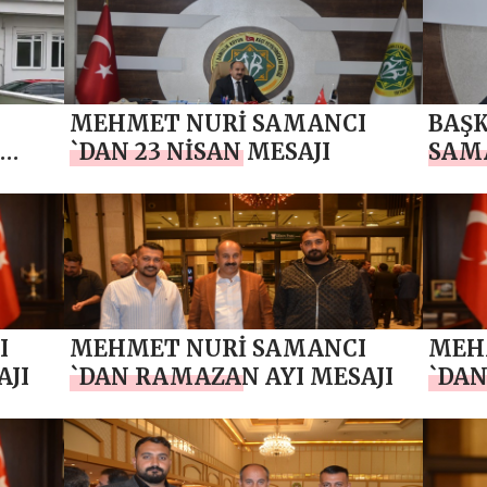
MEHMET NURİ SAMANCI
BAŞ
`DAN 23 NİSAN MESAJI
SAMA
POLİ
İ
I
MEHMET NURİ SAMANCI
MEH
AJI
`DAN RAMAZAN AYI MESAJI
`DAN