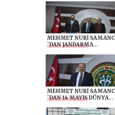
BAYRAMI MESAJI
MEHMET NURİ SAMANC
`DAN JANDARMA
TEŞKİLATI’NIN 187. KUR
YIL DÖNÜMÜ MESAJI
MEHMET NURİ SAMANC
`DAN 14 MAYIS DÜNYA
ÇİFTÇİLER GÜNÜ MESAJI