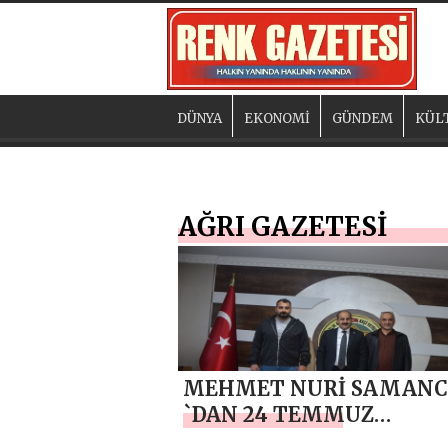
DÜNYA
EKONOMİ
GÜNDEM
KÜL
AĞRI GAZETESİ
MEHMET NURİ SAMANC
`DAN 24 TEMMUZ
GAZETECİLER VE BASIN