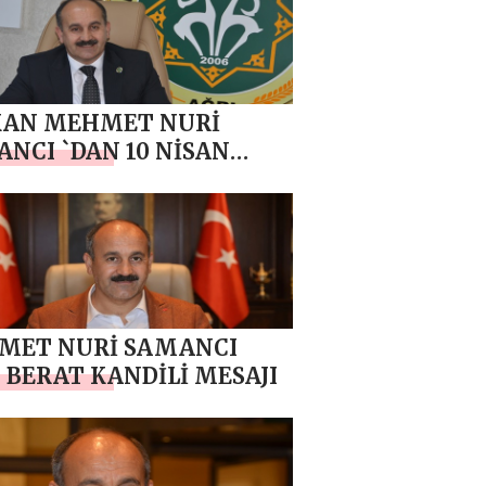
KAN MEHMET NURİ
NCI `DAN 10 NİSAN
S HAFTASI MESAJI
MET NURİ SAMANCI
 BERAT KANDİLİ MESAJI