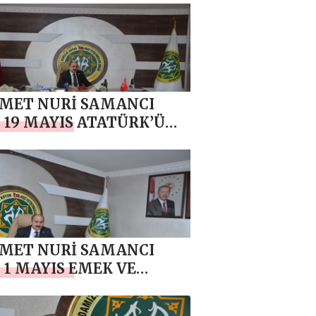
MET NURİ SAMANCI
 19 MAYIS ATATÜRK’Ü
, GENÇLİK VE SPOR
AMI MESAJI
MET NURİ SAMANCI
 1 MAYIS EMEK VE
ANIŞMA GÜNÜ
LAMA MESAJI