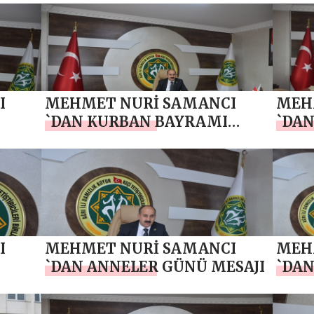
GÜNÜ MESAJI
I
MEHMET NURİ SAMANCI
MEH
`DAN KURBAN BAYRAMI
`DAN
ULUŞ
MESAJI
ANMA
BAYR
I
MEHMET NURİ SAMANCI
MEH
`DAN ANNELER GÜNÜ MESAJI
`DAN
DAY
KUT