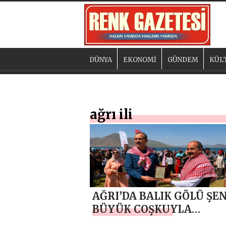
DÜNYA
EKONOMİ
GÜNDEM
KÜL
ağrı ili
AĞRI’DA BALIK GÖLÜ ŞEN
BÜYÜK COŞKUYLA
TAMAMLANDI: BAŞKAN