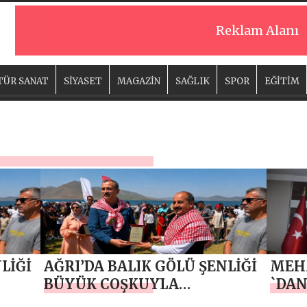
Reklam Alanı
TÜR SANAT
SİYASET
MAGAZİN
SAĞLIK
SPOR
EĞİTİM
LİĞİ
AĞRI’DA BALIK GÖLÜ ŞENLİĞİ
MEH
BÜYÜK COŞKUYLA
`DA
TAMAMLANDI: BAŞKAN
GAZE