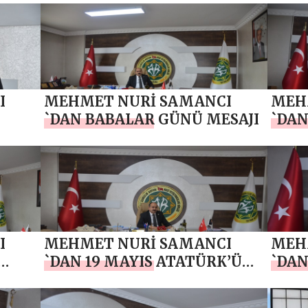
R VE
SAMANCI’DAN TEŞEKKÜR VE
BAYR
BİRLİK MESAJI
I
MEHMET NURİ SAMANCI
MEH
`DAN BABALAR GÜNÜ MESAJI
`DA
RLİK
TEŞK
YIL 
I
MEHMET NURİ SAMANCI
MEH
`DAN 19 MAYIS ATATÜRK’Ü
`DAN
ANMA, GENÇLİK VE SPOR
ÇİFT
BAYRAMI MESAJI