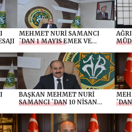
I
MEHMET NURİ SAMANCI
AĞRI
SAJI
`DAN 1 MAYIS EMEK VE
MÜD
DAYANIŞMA GÜNÜ
BAŞK
KUTLAMA MESAJI
HAYI
I
BAŞKAN MEHMET NURİ
MEH
SAMANCI `DAN 10 NİSAN
`DAN
POLİS HAFTASI MESAJI