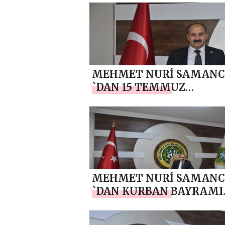
SAMANCI’DAN TEŞEKKÜ
BİRLİK MESAJI
MEHMET NURİ SAMANC
`DAN 15 TEMMUZ
DEMOKRASİ VE MİLLİ Bİ
GÜNÜ MESAJI
MEHMET NURİ SAMANC
`DAN KURBAN BAYRAMI
MESAJI