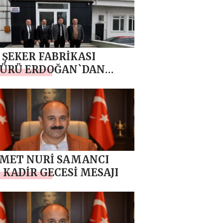
 ŞEKER FABRİKASI
ÜRÜ ERDOĞAN`DAN
AN SAMANCI `YA
RLI OLSUN ZİYARETİ
MET NURİ SAMANCI
 KADİR GECESİ MESAJI