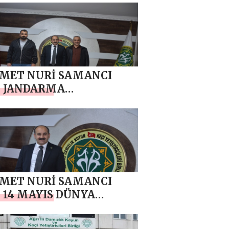
AMI MESAJI
MET NURİ SAMANCI
N JANDARMA
İLATI’NIN 187. KURULUŞ
DÖNÜMÜ MESAJI
MET NURİ SAMANCI
 14 MAYIS DÜNYA
ÇİLER GÜNÜ MESAJI