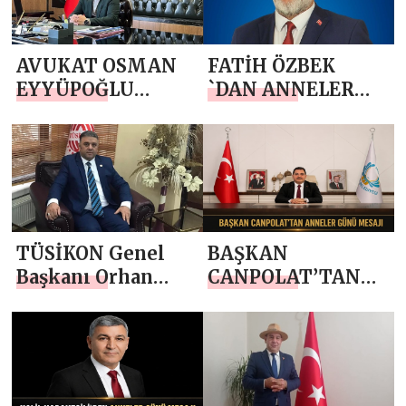
SEVGİLERİN EN
BÜYÜĞÜ, EN
AVUKAT OSMAN
FATİH ÖZBEK
KIYMETLİSİDİR
EYYÜPOĞLU
`DAN ANNELER
`NDAN ANNELER
GÜNÜ MESAJI
GÜNÜ MESAJI
TÜSİKON Genel
BAŞKAN
Başkanı Orhan
CANPOLAT’TAN
Beşiktepe’den
ANNELER GÜNÜ
Anneler Günü
MESAJI
Mesajı