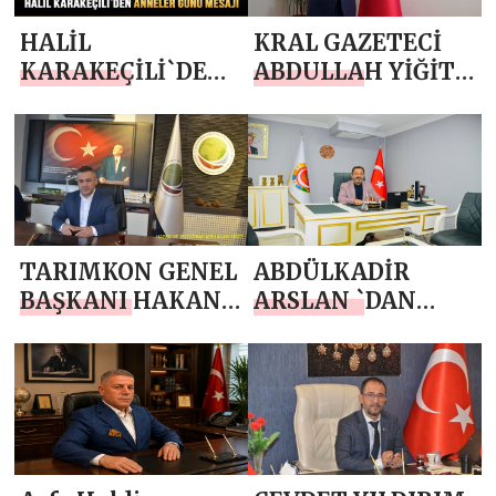
HALİL
KRAL GAZETECİ
KARAKEÇİLİ`DEN
ABDULLAH YİĞİT
ANNELER GÜNÜ
`TEN ANNELER
MESAJI
GÜNÜ MESAJI
TARIMKON GENEL
ABDÜLKADİR
BAŞKANI HAKAN
ARSLAN `DAN
YÜKSEL`DEN
ANNELER GÜNÜ
ANNELER GÜNÜ
MESAJI
MESAJI