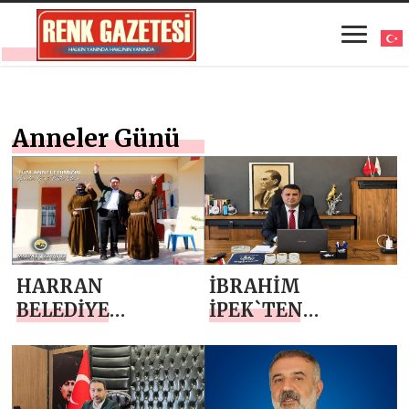
Anneler Günü
HARRAN
İBRAHİM
BELEDİYE
İPEK`TEN
BAŞKANI
ANNELER GÜNÜ
MAHMUT
MESAJI
ÖZYAVUZ: ANNE
SEVGİSİ,