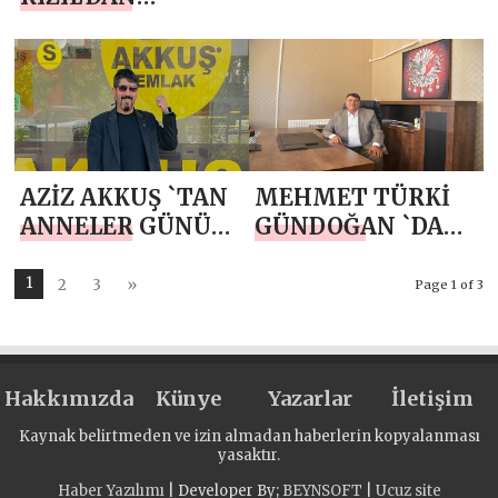
ANNELER GÜNÜ
MESAJI
AZİZ AKKUŞ `TAN
MEHMET TÜRKİ
ANNELER GÜNÜ
GÜNDOĞAN `DAN
MESAJI
ANNELER GÜNÜ
MESAJI
1
2
3
»
Page 1 of 3
Hakkımızda
Künye
Yazarlar
İletişim
Kaynak belirtmeden ve izin almadan haberlerin kopyalanması
yasaktır.
Haber Yazılımı
| Developer By;
BEYNSOFT
|
Ucuz site