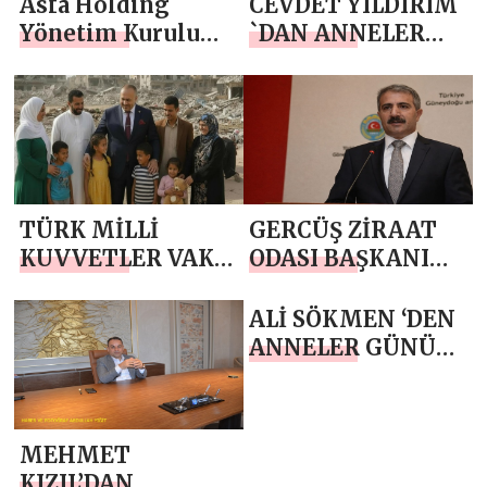
Asfa Holding
CEVDET YILDIRIM
Yönetim Kurulu
`DAN ANNELER
Başkanı Asaf
GÜNÜ MESAJI
Atasoy `dan
Anneler Günü
Mesajı
TÜRK MİLLİ
GERCÜŞ ZİRAAT
KUVVETLER VAKFI
ODASI BAŞKANI
GENEL BAŞKANI
ŞEFİK ÖNER `DEN
DR. FATİH
ANNELER GÜNÜ
ALİ SÖKMEN ‘DEN
ŞİMGA`DAN
MESAJI
ANNELER GÜNÜ
ANNELER GÜNÜ
MESAJI
MESAJI
MEHMET
KIZIL’DAN