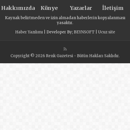
Aliyev Tarafından
Hakkımızda
Kabul Edildi
Künye
Yazarlar
İletişim
Kaynak belirtmeden ve izin almadan haberlerin kopyalanması
yasaktır.
Haber Yazılımı
| Developer By;
BEYNSOFT
|
Ucuz site
Copyright © 2026 Renk Gazetesi - Bütün Hakları Saklıdır.