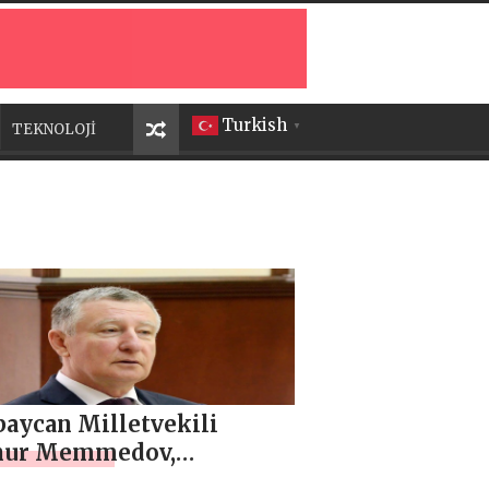
Turkish
TEKNOLOJİ
▼
baycan Milletvekili
ur Memmedov,
nlik ve istikrar