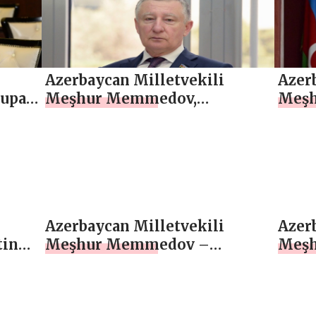
kalka
Azerbaycan Milletvekili
Azer
upa
Meşhur Memmedov,
Meşh
Türkiye’nin bu zorluğu kısa
terör
k” ,
sürede geride bırakacağından
değe
emin olduğunu söyledi , Son
ediy
Dakika
Azerbaycan Milletvekili
Azer
tin
Meşhur Memmedov –
Meşh
“Kelbecer ve Laçın’da inşaat
Mins
çalışmaları başarıyla devam
geçe
ediyor” – ÖZEL