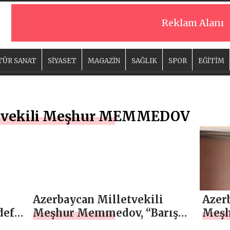
Reklam Alanı
TÜR SANAT
SİYASET
MAGAZİN
SAĞLIK
SPOR
EĞİTİM
tvekili Meşhur MEMMEDOV
Azerbaycan Milletvekili
Azer
defe
Meşhur Memmedov, “Barış
Meşh
uğruna…” – ÖZEL
“Güve