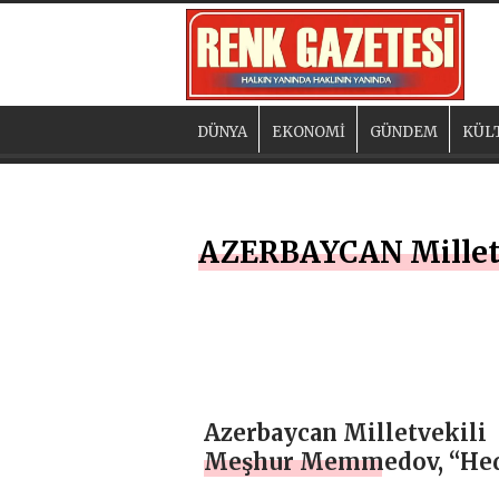
DÜNYA
EKONOMİ
GÜNDEM
KÜL
AZERBAYCAN Mille
Azerbaycan Milletvekili
Meşhur Memmedov, “He
ulaştık..” – ÖZEL