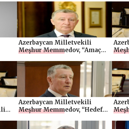
sürd
garan
Azerbaycan Milletvekili
Azer
Meşhur Memmedov, “Amaç
Meşh
adaleti ve uluslararası hukuku
Azer
ı Ulu
savunmaktır” , ÖZEL
önde 
dıyla
ÖZEL
Azerbaycan Milletvekili
Azer
li
Meşhur Memmedov, “Hedefe
Meşh
ulaşacağız”, Özel
felak
tüm 