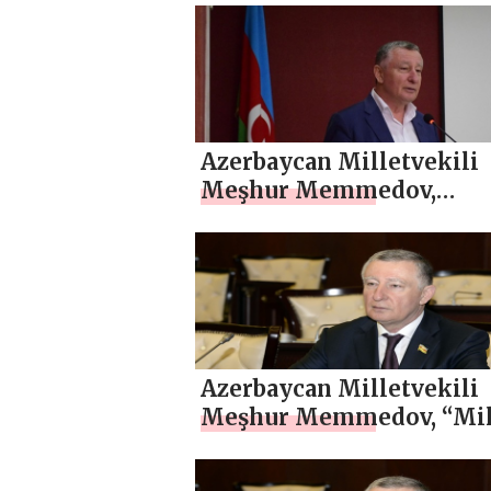
Azerbaycan Milletvekili
Meşhur Memmedov,
“Bağımsız devlet
kuruluşlarının kurulmas
Önder Haydar Aliyev’in a
bağlantılıdır” , ÖZEL
Azerbaycan Milletvekili
Meşhur Memmedov, “Mil
Devlet olma düşüncesi..” ,
ÖZEL