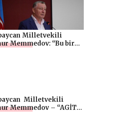
cak, Özel
baycan Milletvekili
ur Memmedov: “Bu bir
 olayıdır, hukuki
rlendirme talep
oruz” , SON DAKİKA
baycan Milletvekili
ur Memmedov – “AGİT
k Grubu’nun yetkisi
rsiz”