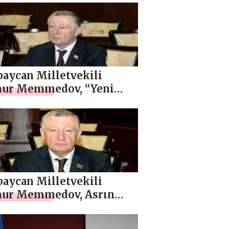
ürülebilir kalkınmanın
tisidir” -,ÖZEL
baycan Milletvekili
ur Memmedov, “Yeni
baycan Partisi ülkenin
gelen siyasi gücüdür” ,
baycan Milletvekili
ur Memmedov, Asrın
eti, Kardeş desteğiyle
zorluklar ortadan