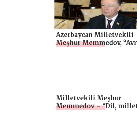
Azerbaycan Milletvekili
Meşhur Memmedov, “Avr
kıtasındaki gelecek
planlarımız başarılı olaca
ÖZEL
Milletvekili Meşhur
Memmedov – “Dil, mille
yüzünü karakterize eden
unsurlardan biri, milli
servetidir” – ÖZEL