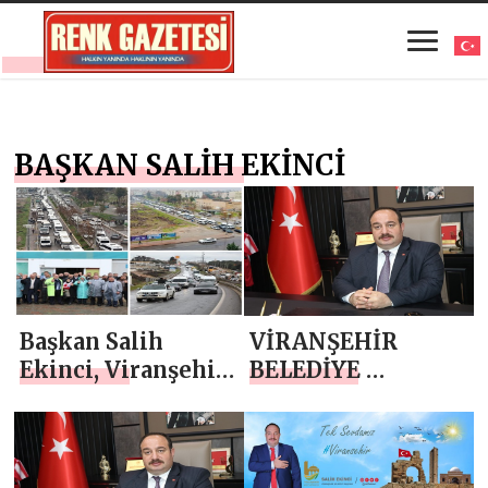
BAŞKAN SALİH EKİNCİ
Başkan Salih
VİRANŞEHİR
Ekinci, Viranşehir
BELEDİYE
hazır, Reisi
BAŞKANI SALİH
Cumhurunu
EKİNCİ’DEN ‘8
karşılamaya
MART DÜNYA
geliyor
KADINLAR GÜNÜ’