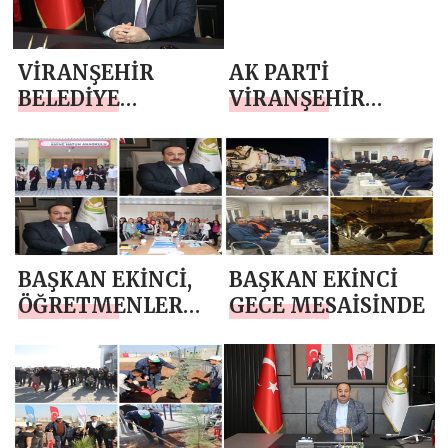
MESAJI
VİRANŞEHİR
AK PARTİ
BELEDİYE
VİRANŞEHİR
BAŞKANI SALİH
BELEDİYE
EKİNCİ’DEN
BAŞKANI SALİH
“BERAT KANDİLİ”
EKİNCİ’DEN YENİ
MESAJI
YIL MESAJI
BAŞKAN EKİNCİ,
BAŞKAN EKİNCİ
ÖĞRETMENLER
GECE MESAİSİNDE
GÜNÜ’NÜ
KUTLADI