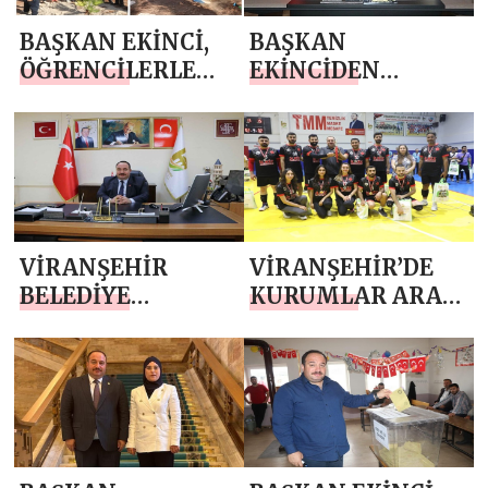
BAŞKAN EKİNCİ,
BAŞKAN
ÖĞRENCİLERLE
EKİNCİDEN
BİRLİKTE FİDAN
“MUHTARLAR
DİKTİ
GÜNÜ” MESAJI
VİRANŞEHİR
VİRANŞEHİR’DE
BELEDİYE
KURUMLAR ARASI
BAŞKANI SALİH
VOLEYBOL
EKİNCİ’DEN
TURNUVASI SONA
KURBAN
ERDİ
BAYRAMI MESAJI