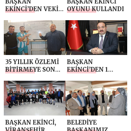
BAŞKAN
BAŞKAN EKİNCİ
EKİNCİ’DEN VEKİL
OYUNU KULLANDI
YAZMACI’YA
HAYIRLI OLSUN
ZİYARETİ
35 YILLIK ÖZLEMİ
BAŞKAN
BİTİRMEYE SON
EKİNCİ’DEN 1
90 DAKİKA
MAYIS EMEK VE
DAYANIŞMA
GÜNÜ MESAJI
BAŞKAN EKİNCİ,
BELEDİYE
VİRANŞEHİR
BAŞKANIMIZ