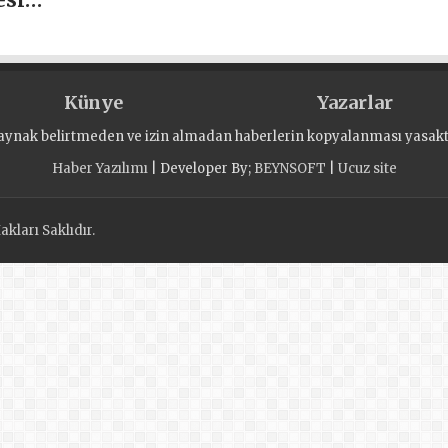
bir
ndi
Künye
Yazarlar
aynak belirtmeden ve izin almadan haberlerin kopyalanması yasaktı
Haber Yazılımı
| Developer By;
BEYNSOFT
|
Ucuz site
kları Saklıdır.