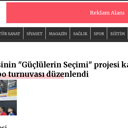
Reklam Alanı
TÜR SANAT
SİYASET
MAGAZİN
SAĞLIK
SPOR
EĞİTİM
sinin "Güçlülerin Seçimi" projesi
bo turnuvası düzenlendi
esi