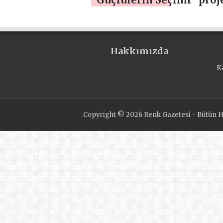
kapsamında Vladimir’de 
sambo turnuvası düzenle
Hakkımızda
K
Copyright © 2026 Renk Gazetesi - Bütün Ha