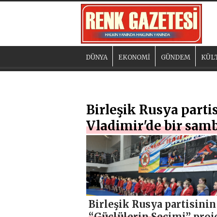
DÜNYA
EKONOMİ
GÜNDEM
KÜL
Birleşik Rusya parti
Vladimir'de bir sam
Birleşik Rusya partisinin
“Güçlülerin Seçimi” proj