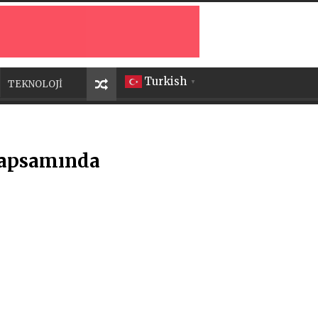
Turkish
TEKNOLOJİ
▼
 kapsamında