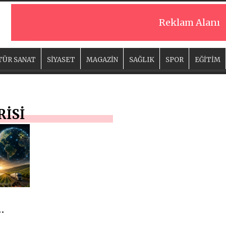
Reklam Alanı
TÜR SANAT
SİYASET
MAGAZİN
SAĞLIK
SPOR
EĞİTİM
RİSİ
AYA