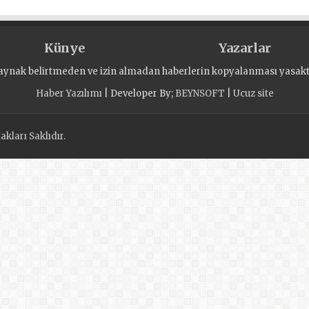
Künye
Yazarlar
aynak belirtmeden ve izin almadan haberlerin kopyalanması yasaktı
Haber Yazılımı
| Developer By;
BEYNSOFT
|
Ucuz site
kları Saklıdır.