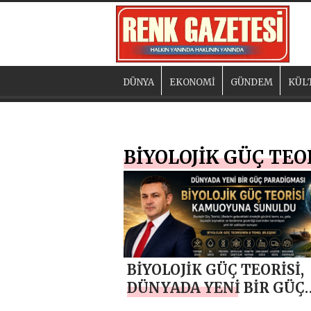
DÜNYA
EKONOMİ
GÜNDEM
KÜL
BİYOLOJİK GÜÇ TEO
BİYOLOJİK GÜÇ TEORİSİ,
DÜNYADA YENİ BİR GÜÇ
PARADİGMASI TARTIŞM