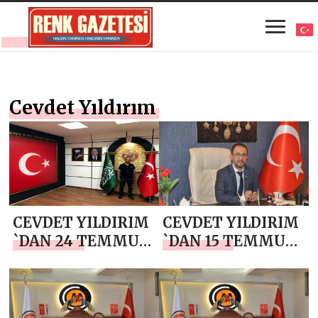
Cevdet Yıldırım
CEVDET YILDIRIM
CEVDET YILDIRIM
`DAN 24 TEMMUZ
`DAN 15 TEMMUZ
GAZETECİLER VE
DEMOKRASİ VE
BASIN BAYRAMI
MİLLİ BİRLİK
MESAJI
GÜNÜ MESAJI