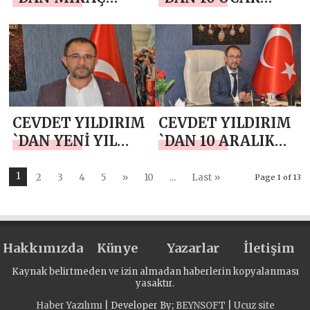
KANDİLİ MESAJI
ÇALIŞAN
GAZETECİLER
GÜNÜ MESAJI
CEVDET YILDIRIM
CEVDET YILDIRIM
`DAN YENİ YIL
`DAN 10 ARALIK
MESAJI
DÜNYA İNSAN
HAKLARI GÜNÜ
1
2
3
4
5
»
10
...
Last »
Page 1 of 13
MESAJI
Hakkımızda
Künye
Yazarlar
İletişim
Kaynak belirtmeden ve izin almadan haberlerin kopyalanması
yasaktır.
Haber Yazılımı
| Developer By;
BEYNSOFT
|
Ucuz site