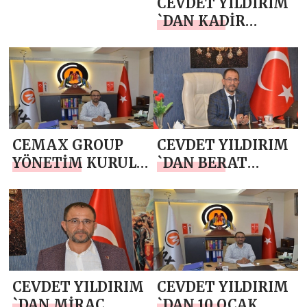
CEVDET YILDIRIM
`DAN KADİR
GECESİ MESAJI
CEMAX GROUP
CEVDET YILDIRIM
YÖNETİM KURULU
`DAN BERAT
BAŞKANI CEVDET
KANDİLİ MESAJI
YILDIRIM `DAN
RAMAZAN AYI
MESAJI
CEVDET YILDIRIM
CEVDET YILDIRIM
`DAN MİRAÇ
`DAN 10 OCAK