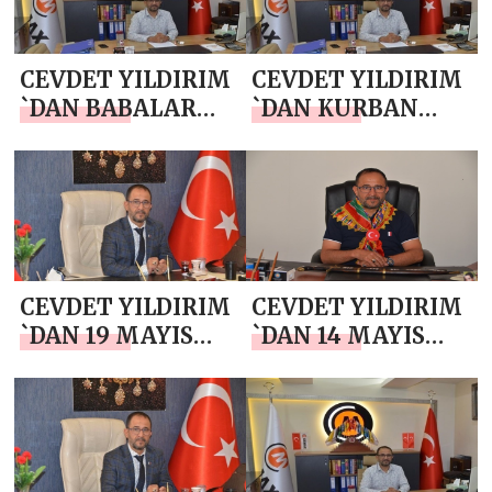
CEVDET YILDIRIM
CEVDET YILDIRIM
`DAN BABALAR
`DAN KURBAN
GÜNÜ MESAJI
BAYRAMI MESAJI
CEVDET YILDIRIM
CEVDET YILDIRIM
`DAN 19 MAYIS
`DAN 14 MAYIS
ATATÜRK’Ü
DÜNYA ÇİFTÇİLER
ANMA, GENÇLİK
GÜNÜ MESAJI
VE SPOR BAYRAMI
MESAJI