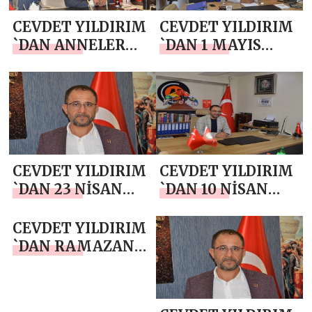
CEVDET YILDIRIM
CEVDET YILDIRIM
`DAN ANNELER
`DAN 1 MAYIS
GÜNÜ MESAJI
EMEK VE
DAYANIŞMA
GÜNÜ KUTLAMA
MESAJI
CEVDET YILDIRIM
CEVDET YILDIRIM
`DAN 23 NİSAN
`DAN 10 NİSAN
MESAJI
POLİS HAFTASI
MESAJI
CEVDET YILDIRIM
`DAN RAMAZAN
BAYRAMI MESAJI