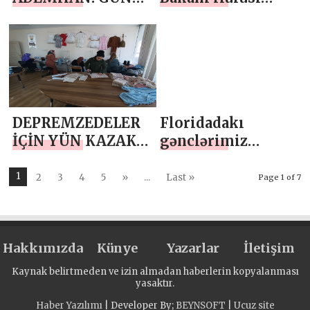
BİRLİK OLMA
Akar’dan “Asker
GÜNÜ
Kışladan Geç
Çıkarıldı”
Söylemlerine
Tepki
DEPREMZEDELER
Floridadakı
İÇİN YÜN KAZAK
gənclərimiz
ÖRÜYORLAR
Türkiyəyə
humanitar yardım
1
2
3
4
5
»
...
Last »
Page 1 of 7
kampaniyasına
qatılıb
Hakkımızda
Künye
Yazarlar
İletişim
Kaynak belirtmeden ve izin almadan haberlerin kopyalanması
yasaktır.
Haber Yazılımı
| Developer By;
BEYNSOFT
|
Ucuz site