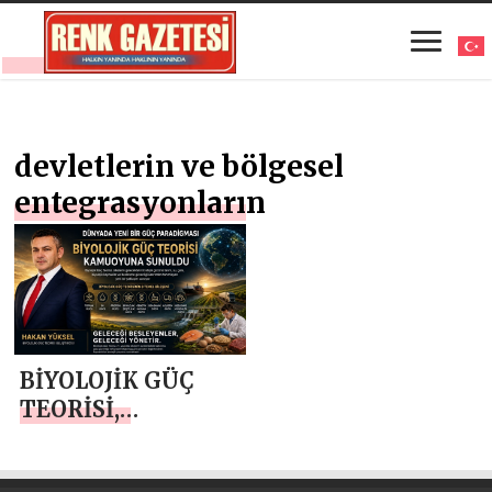
devletlerin ve bölgesel
entegrasyonların
BİYOLOJİK GÜÇ
TEORİSİ,
DÜNYADA YENİ
BİR GÜÇ