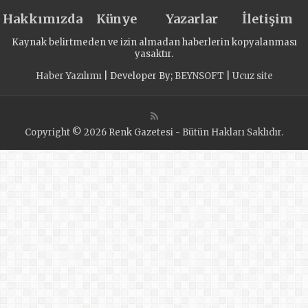
PARADİGMASI
Hakkımızda
TARTIŞMAYA
Künye
Yazarlar
İletişim
AÇILDI
Kaynak belirtmeden ve izin almadan haberlerin kopyalanması
yasaktır.
Haber Yazılımı
| Developer By;
BEYNSOFT
|
Ucuz site
Copyright © 2026 Renk Gazetesi - Bütün Hakları Saklıdır.