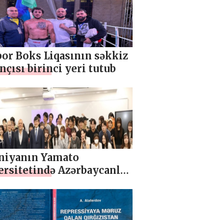
or Boks Liqasının səkkiz
çısı birinci yeri tutub
niyanın Yamato
ersitetində Azərbaycanla
 təqdimat keçirilib