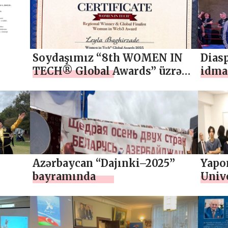
Soydaşımız “8th WOMEN IN
Diasp
TECH® Global Awards” üzrə
idman
Regional Qalib elan olunub
Azərbaycan “Dajınki–2025”
Yapo
bayramında
Univ
bağlı