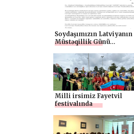
Soydaşımızın Latviyanın
Müstəqillik Günü
münasibətilə təbriki
Milli irsimiz Fayetvil
festivalında