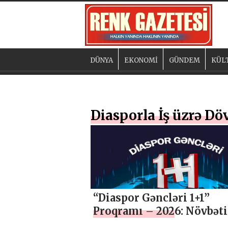
DÜNYA
EKONOMİ
GÜNDEM
KÜL
Diasporla İş üzrə Dö
“Diaspor Gəncləri 1+1”
Proqramı – 2026: Növbəti
mərhələ başlayır