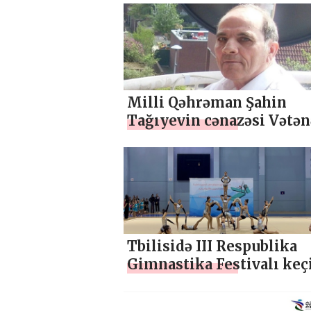
Milli Qəhrəman Şahin
Tağıyevin cənazəsi Vətən
gətirilir
Tbilisidə III Respublika
Gimnastika Festivalı keçi