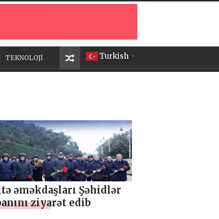
Turkish
TEKNOLOJİ
▼
tə əməkdaşları Şəhidlər
anını ziyarət edib