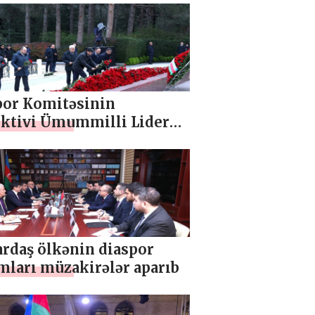
por Komitəsinin
ektivi Ümummilli Liderin
ını ziyarət edib
ardaş ölkənin diaspor
mları müzakirələr aparıb