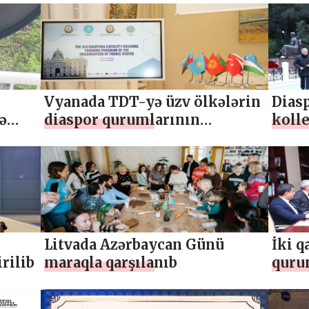
Vyanada TDT-yə üzv ölkələrin
Dias
ə
diaspor qurumlarının
koll
nümayəndələri bir araya gəlib
məzar
Litvada Azərbaycan Günü
İki q
rilib
maraqla qarşılanıb
quru