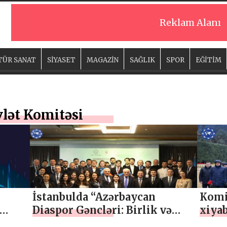
Reklam Alanı
TÜR SANAT
SİYASET
MAGAZİN
SAĞLIK
SPOR
EĞİTİM
vlət Komitəsi
İstanbulda “Azərbaycan
Komi
Diaspor Gəncləri: Birlik və
xiyab
İnkişaf Forumu” keçirilir