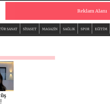
Reklam Alanı
TÜR SANAT
SİYASET
MAGAZİN
SAĞLIK
SPOR
EĞİTİM
tüş
!