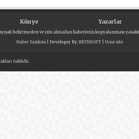
Künye
Yazarlar
aynak belirtmeden ve izin almadan haberlerin kopyalanması yasaktı
Haber Yazılımı
| Developer By;
BEYNSOFT
|
Ucuz site
kları Saklıdır.