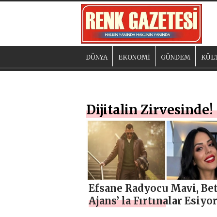
DÜNYA
EKONOMİ
GÜNDEM
KÜL
Dijitalin Zirvesinde!
Efsane Radyocu Mavi, Be
Ajans’ la Fırtınalar Esiyor