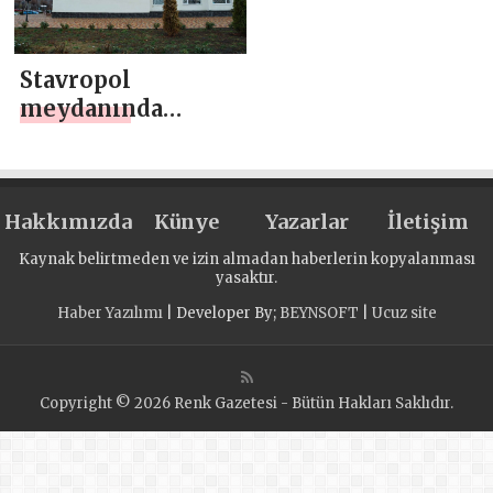
eğlence ve spor
etkinlikleri
Stavropol
düzenlendi
meydanında
“Birleşik Rusya”
engellilerin
sanatsal
Hakkımızda
yaratıcılığı
Künye
Yazarlar
İletişim
festivali düzenledi
Kaynak belirtmeden ve izin almadan haberlerin kopyalanması
yasaktır.
Haber Yazılımı
| Developer By;
BEYNSOFT
|
Ucuz site
Copyright © 2026 Renk Gazetesi - Bütün Hakları Saklıdır.