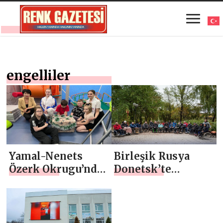
engelliler
Yamal-Nenets
Birleşik Rusya
Özerk Okrugu’nda
Donetsk’te
Birleşik Rusya’nın
engelliler için
desteğiyle
mini maraton
engelliler ve
düzenledi
çocuklara yönelik