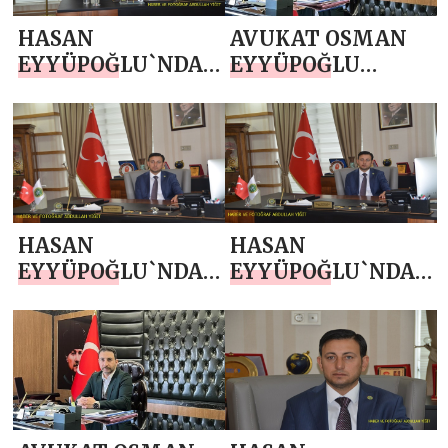
HASAN
AVUKAT OSMAN
EYYÜPOĞLU`NDAN
EYYÜPOĞLU
KURBAN BAYRAMI
`NDAN 19 MAYIS
MESAJI
ATATÜRK’Ü
ANMA, GENÇLİK
VE SPOR BAYRAMI
MESAJI
HASAN
HASAN
EYYÜPOĞLU`NDAN
EYYÜPOĞLU`NDAN
19 MAYIS
14 MAYIS DÜNYA
ATATÜRK’Ü
ÇİFTÇİLER GÜNÜ
ANMA, GENÇLİK
MESAJI
VE SPOR BAYRAMI
MESAJI