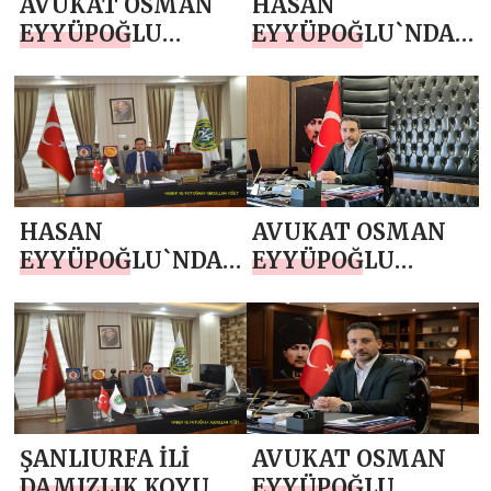
AVUKAT OSMAN
HASAN
EYYÜPOĞLU
EYYÜPOĞLU`NDAN
`NDAN ANNELER
ANNELER GÜNÜ
GÜNÜ MESAJI
MESAJI
HASAN
AVUKAT OSMAN
EYYÜPOĞLU`NDAN
EYYÜPOĞLU
1 MAYIS EMEK VE
`NDAN 23 NİSAN
DAYANIŞMA GÜNÜ
MESAJI
KUTLAMA MESAJI
ŞANLIURFA İLİ
AVUKAT OSMAN
DAMIZLIK KOYUN
EYYÜPOĞLU