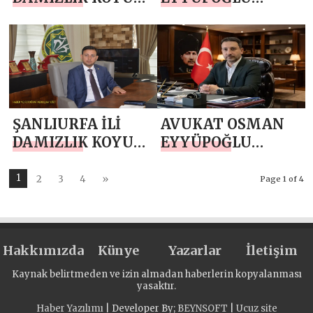
KEÇİ
`NDAN 10 NİSAN
YETİŞTİRİCİLERİ
POLİS HAFTASI
BİRLİĞİ BAŞKANI
MESAJI
HASAN
EYYÜPOĞLU`NDAN
23 NİSAN MESAJI
ŞANLIURFA İLİ
AVUKAT OSMAN
DAMIZLIK KOYUN
EYYÜPOĞLU
KEÇİ
`NDAN RAMAZAN
YETİŞTİRİCİLERİ
BAYRAMI MESAJI
1
2
3
4
»
Page 1 of 4
BİRLİĞİ BAŞKANI
HASAN
EYYÜPOĞLU`NDAN
Hakkımızda
10 NİSAN POLİS
Künye
Yazarlar
İletişim
HAFTASI MESAJI
Kaynak belirtmeden ve izin almadan haberlerin kopyalanması
yasaktır.
Haber Yazılımı
| Developer By;
BEYNSOFT
|
Ucuz site