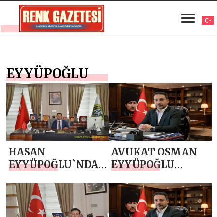
EYYÜPOĞLU
HASAN
AVUKAT OSMAN
EYYÜPOĞLU`NDAN
EYYÜPOĞLU
24 TEMMUZ
`NDAN 15
GAZETECİLER VE
TEMMUZ
BASIN BAYRAMI
DEMOKRASİ VE
MESAJI
MİLLİ BİRLİK