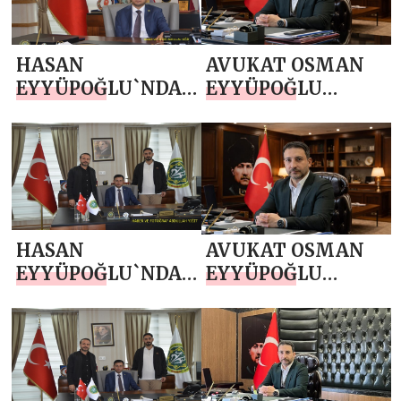
GÜNÜ MESAJI
HASAN
AVUKAT OSMAN
EYYÜPOĞLU`NDAN
EYYÜPOĞLU
15 TEMMUZ
`NDAN BABALAR
DEMOKRASİ VE
GÜNÜ MESAJI
MİLLİ BİRLİK
GÜNÜ MESAJI
HASAN
AVUKAT OSMAN
EYYÜPOĞLU`NDAN
EYYÜPOĞLU
BABALAR GÜNÜ
`NDAN KURBAN
MESAJI
BAYRAMI MESAJI