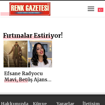
Fırtınalar Estiriyor!
Efsane Radyocu
Mavi, Betüş Ajans’
la Fırtınalar
Esiyor!
Hakkımızda
Künye
Yazarlar
İletişim