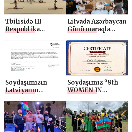
Tbilisidə III
Litvada Azərbaycan
Respublika
Günü maraqla
Gimnastika
qarşılanıb
Festivalı keçirilib
Soydaşımızın
Soydaşımız “8th
Latviyanın
WOMEN IN
Müstəqillik Günü
TECH® Global
münasibətilə
Awards” üzrə
təbriki
Regional Qalib
elan olunub