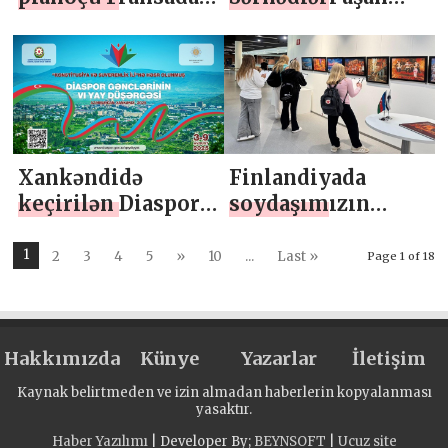
yüksək mükafata
Mədəniyyətlər
layiq görülüb
Festivalı
Xankəndidə
Finlandiyada
keçirilən Diaspor
soydaşımızın
Gənclərinin VI Yay
”Möhtəşəm Bakı”
Düşərgəsi ziyalılar
adlı rəsm sərgisi
1
2
3
4
5
»
10
...
Last »
Page 1 of 18
arasında böyük
açılıb
rəğbət qazanıb
Hakkımızda
Künye
Yazarlar
İletişim
Kaynak belirtmeden ve izin almadan haberlerin kopyalanması
yasaktır.
Haber Yazılımı
| Developer By;
BEYNSOFT
|
Ucuz site