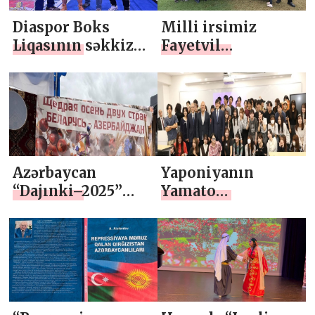
Diaspor Boks
Milli irsimiz
Liqasının səkkiz
Fayetvil
idmançısı birinci
festivalında
yeri tutub
Azərbaycan
Yaponiyanın
“Dajınki–2025”
Yamato
bayramında
Universitetində
Azərbaycanla bağlı
təqdimat keçirilib