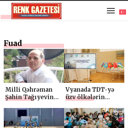
Fuad
Milli Qəhrəman
Vyanada TDT-yə
Şahin Tağıyevin
üzv ölkələrin
cənazəsi Vətənə
diaspor
gətirilir
qurumlarının
nümayəndələri bir
araya gəlib