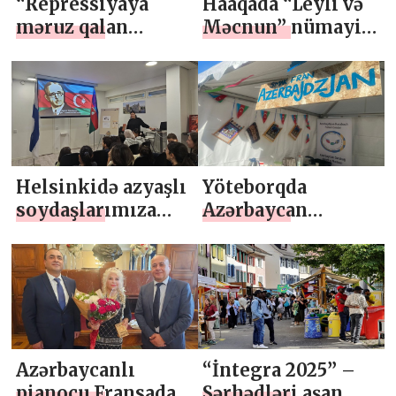
“Repressiyaya
Haaqada “Leyli və
məruz qalan
Məcnun” nümayiş
Qırğızıstan
olunub
azərbaycanlıları”
kitabı nəşr olunub
Helsinkidə azyaşlı
Yöteborqda
soydaşlarımıza
Azərbaycan
milli musiqimizə
mətbəxinə xüsusi
həsr olunan dərs
maraq
keçirilib
Azərbaycanlı
“İntegra 2025” –
pianoçu Fransada
Sərhədləri aşan