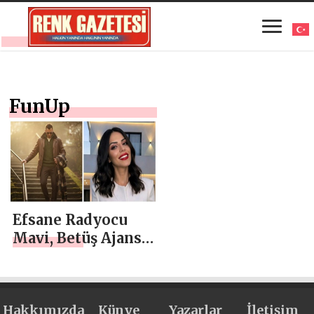
FunUp
Efsane Radyocu
Mavi, Betüş Ajans’
la Fırtınalar
Esiyor!
Hakkımızda
Künye
Yazarlar
İletişim