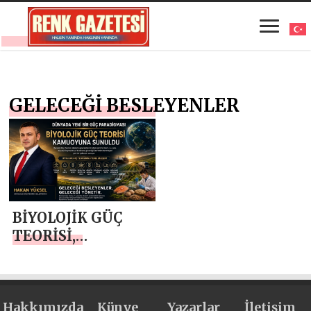
GELECEĞİ BESLEYENLER
BİYOLOJİK GÜÇ
TEORİSİ,
DÜNYADA YENİ
BİR GÜÇ
PARADİGMASI
Hakkımızda
TARTIŞMAYA
Künye
Yazarlar
İletişim