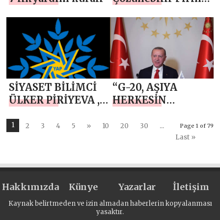
Nişastası Piyasada
SİYASET BİLİMCİ
“G-20, AŞIYA
ÜLKER PİRİYEVA ,“
HERKESİN
YAP’ın XXI
HAKKANİYETLİ
YÜZYILDA
ERİŞİMİNİ
1
2
3
4
5
»
10
20
30
...
Page 1 of 79
AZERBAYCAN
GÜVENCE ALTINA
Last »
TARİHİNE YAZDIĞI
ALMALIDIR”
ZAFER ”
Hakkımızda
Künye
Yazarlar
İletişim
Kaynak belirtmeden ve izin almadan haberlerin kopyalanması
yasaktır.