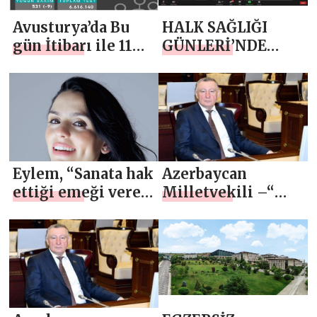
Avusturya’da Bu
HALK SAĞLIĞI
gün İtibarı ile 11
GÜNLERİ’NDE
Nisana Kadar
GÜNDEM BU KEZ
Sokağa Çıkma
“KADIN SAĞLIĞI”
yasağı başladı
OLDU
Eylem, “Sanata hak
Azerbaycan
ettiği emeği veren
Milletvekili –“
herkes, başarıyı
Laçin bölgesi 1
hak eder”
Aralık’ta
kurtarıldı , Dağlık
Karabağ Zaferimiz
kutlu olsun ”