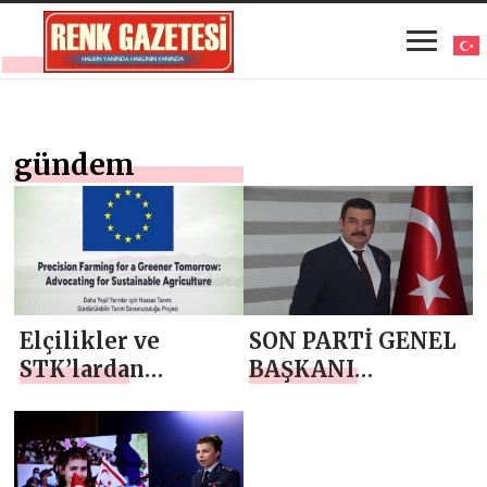
gündem
Elçilikler ve
SON PARTİ GENEL
STK’lardan
BAŞKANI
Sürdürülebilir
ÇOBANOĞLU:
Tarıma Güçlü
SİYASİ PARTİLERİ
Destek
ve. STK LARI
İKTİDARIN