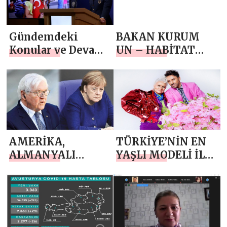
TERÖRİST BAŞINI
MUHATTAP
Gündemdeki
BAKAN KURUM
ALMASINA KARŞI
Konular ve Devam
UN – HABİTAT
ORTAK
Eden
İCRA DİREKTÖRÜ
DEKLERASYON
Faaliyetlerimiz ile
SHARİF İLE
YAYINLAMAYA
İlgili Basın
GÖRÜŞTÜ
DAVET ETTİ
Bilgilendirme
Toplantısı
Düzenlendi
AMERİKA,
TÜRKİYE’NİN EN
ALMANYALI
YAŞLI MODELİ İLE
DOSTLARINI
OBJEKTİFLERE POZ
DANİMARKA
VERDİ
ÜZERİNDEN
DİNLEMİŞ!