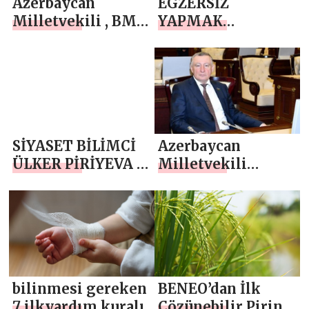
Azerbaycan
EGZERSİZ
Milletvekili , BM
YAPMAK
Güvenlik Konseyi
BAĞIŞIKLIK
kararlarını
SİSTEMİNİ
uyguladık ve
GÜÇLENDİRİR
uluslararası hukuk
uygulamasında
yeni bir gerçeklik
SİYASET BİLİMCİ
Azerbaycan
yarattık”
ÜLKER PİRİYEVA ,
Milletvekili
FRANSA DIŞ
Meşhur
POLİTİKASI
Memmedov,
DEĞİŞMELİ
“Fransa,
Azerbaycan’a
yönelik
önyargılara son
bilinmesi gereken
BENEO’dan İlk
ver!”
7 ilkyardım kuralı
Çözünebilir Pirinç