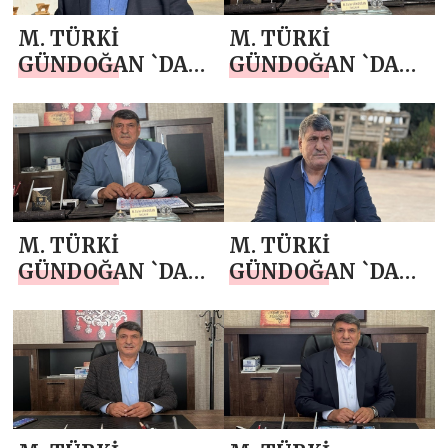
M. TÜRKİ
M. TÜRKİ
GÜNDOĞAN `DAN
GÜNDOĞAN `DAN
RAMAZAN AYI
BERAT KANDİLİ
MESAJI
MESAJI
M. TÜRKİ
M. TÜRKİ
GÜNDOĞAN `DAN
GÜNDOĞAN `DAN
MİRAÇ KANDİLİ
10 OCAK ÇALIŞAN
MESAJI
GAZETECİLER
GÜNÜ MESAJI