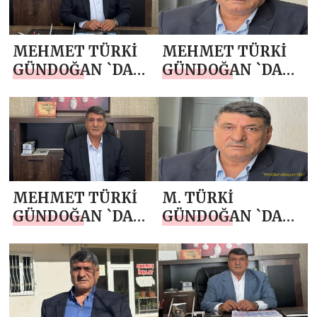
MEHMET TÜRKİ
MEHMET TÜRKİ
GÜNDOĞAN `DAN
GÜNDOĞAN `DAN
23 NİSAN MESAJI
10 NİSAN POLİS
HAFTASI MESAJI
MEHMET TÜRKİ
M. TÜRKİ
GÜNDOĞAN `DAN
GÜNDOĞAN `DAN
RAMAZAN
KADİR GECESİ
BAYRAMI MESAJI
MESAJI