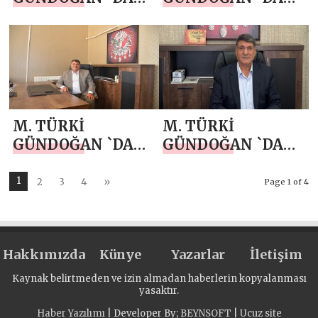
19 EKİM
19 EYLÜL GAZİLER
MUHTARLAR
GÜNÜ MESAJI
GÜNÜ MESAJI
M. TÜRKİ
M. TÜRKİ
GÜNDOĞAN `DAN
GÜNDOĞAN `DAN
30 AĞUSTOS
MALAZGİRT
ZAFER BAYRAMI
ZAFERİ MESAJI
1
2
3
4
»
Page 1 of 4
MESAJI
Hakkımızda
Künye
Yazarlar
İletişim
Kaynak belirtmeden ve izin almadan haberlerin kopyalanması
yasaktır.
Haber Yazılımı
| Developer By;
BEYNSOFT
|
Ucuz site