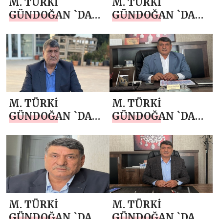
M. TÜRKİ
M. TÜRKİ
GÜNDOĞAN `DAN
GÜNDOĞAN `DAN
10 ARALIK DÜNYA
24 KASIM
İNSAN HAKLARI
ÖĞRETMENLER
GÜNÜ MESAJI
GÜNÜ MESAJI
M. TÜRKİ
M. TÜRKİ
GÜNDOĞAN `DAN
GÜNDOĞAN `DAN
10 KASIM
29 EKİM
ATATÜRK’Ü ANMA
CUMHURİYET
GÜNÜ MESAJI
BAYRAMI MESAJI
M. TÜRKİ
M. TÜRKİ
GÜNDOĞAN `DAN
GÜNDOĞAN `DAN