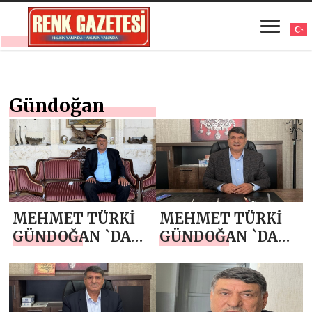
Gündoğan
MEHMET TÜRKİ
MEHMET TÜRKİ
GÜNDOĞAN `DAN
GÜNDOĞAN `DAN
BABALAR GÜNÜ
1 MAYIS EMEK VE
MESAJI
DAYANIŞMA
GÜNÜ KUTLAMA
MESAJI