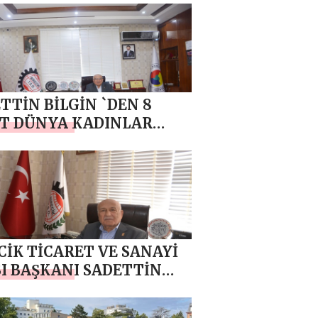
Rİ MESAJI
TTİN BİLGİN `DEN 8
T DÜNYA KADINLAR
 MESAJI
CİK TİCARET VE SANAYİ
I BAŞKANI SADETTİN
İN`DEN YEREL SEÇİM
KLAMASI