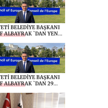
ETİ BELEDİYE BAŞKANI
F ALBAYRAK `DAN YENİ
MESAJI
ETİ BELEDİYE BAŞKANI
F ALBAYRAK `DAN 29
M CUMHURİYET
AMI MESAJI