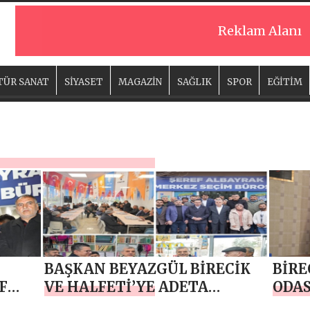
Reklam Alanı
TÜR SANAT
SİYASET
MAGAZİN
SAĞLIK
SPOR
EĞİTİM
BAŞKAN BEYAZGÜL BİRECİK
BİRE
F
VE HALFETİ’YE ADETA
ODAS
ÇIKARMA YAPTI
BİLG