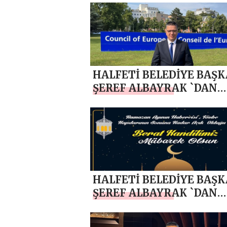
ZİYARETİ
HALFETİ BELEDİYE BAŞK
ŞEREF ALBAYRAK `DAN
ÇANAKKALE ZAFERİ MES
HALFETİ BELEDİYE BAŞK
ŞEREF ALBAYRAK `DAN
BERAT KANDİLİ MESAJI