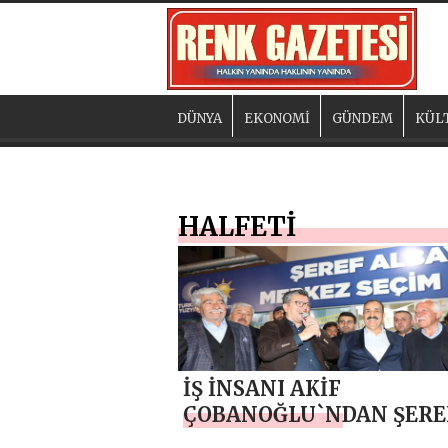
DÜNYA
EKONOMİ
GÜNDEM
KÜL
HALFETİ
İŞ İNSANI AKİF
ÇOBANOĞLU`NDAN ŞERE
ALBAYRAK`A DESTEK