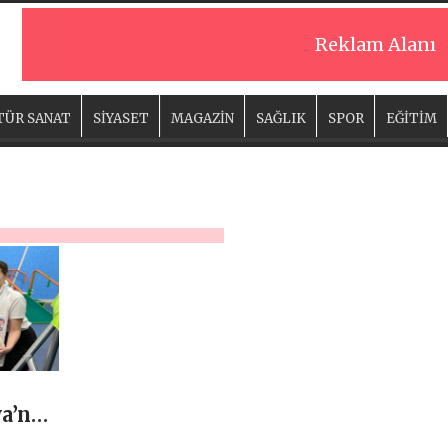
Reklam Alanı
TÜR SANAT
SİYASET
MAGAZİN
SAĞLIK
SPOR
EĞİTİM
a’nın