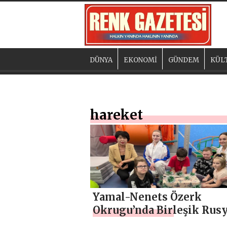
DÜNYA
EKONOMİ
GÜNDEM
KÜL
hareket
Yamal-Nenets Özerk
Okrugu’nda Birleşik Rusy
desteğiyle engelliler ve