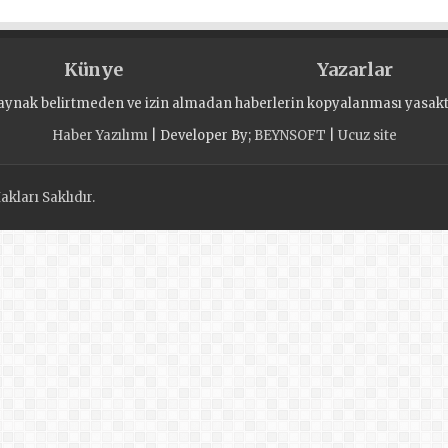
e ve
endi
Künye
Yazarlar
aynak belirtmeden ve izin almadan haberlerin kopyalanması yasaktı
Haber Yazılımı
| Developer By;
BEYNSOFT
|
Ucuz site
kları Saklıdır.